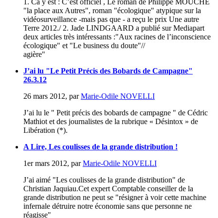
1. Ca y est : C’est officiel , Le roman de Philippe MOUCHE
"la place aux Autres", roman "écologique" atypique sur la
vidéosurveillance -mais pas que - a reçu le prix Une autre
Terre 2012./ 2. Jade LINDGAARD a publié sur Mediapart
deux articles très intéressants :"Aux racines de l’inconscience
écologique" et "Le business du doute"//
agière"
J’ai lu "Le Petit Précis des Bobards de Campagne"
26.3.12
26 mars 2012
,
par
Marie-Odile NOVELLI
J’ai lu le " Petit précis des bobards de campagne " de Cédric
Mathiot et des journalistes de la rubrique « Désintox » de
Libération (*).
A Lire, Les coulisses de la grande distribution !
1er mars 2012
,
par
Marie-Odile NOVELLI
J’ai aimé "Les coulisses de la grande distribution" de
Christian Jaquiau.Cet expert Comptable conseiller de la
grande distribution ne peut se "résigner à voir cette machine
infernale détruire notre économie sans que personne ne
réagisse"