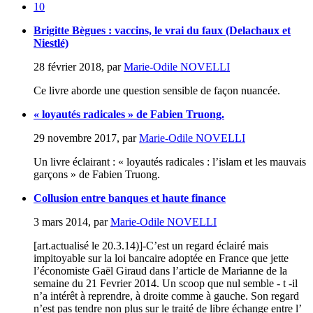
10
Brigitte Bègues : vaccins, le vrai du faux (Delachaux et
Niestlé)
28 février 2018
,
par
Marie-Odile NOVELLI
Ce livre aborde une question sensible de façon nuancée.
« loyautés radicales » de Fabien Truong.
29 novembre 2017
,
par
Marie-Odile NOVELLI
Un livre éclairant : « loyautés radicales : l’islam et les mauvais
garçons » de Fabien Truong.
Collusion entre banques et haute finance
3 mars 2014
,
par
Marie-Odile NOVELLI
[art.actualisé le 20.3.14)]-C’est un regard éclairé mais
impitoyable sur la loi bancaire adoptée en France que jette
l’économiste Gaël Giraud dans l’article de Marianne de la
semaine du 21 Fevrier 2014. Un scoop que nul semble - t -il
n’a intérêt à reprendre, à droite comme à gauche. Son regard
n’est pas tendre non plus sur le traité de libre échange entre l’