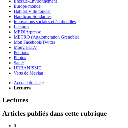
Energie-Environnement
Europe-monde
Habitat-Ville-foncier
Handicap-Solidarités
Innovations sociales et écolo utiles
Lectures
MEDIA/presse
METRO (Agglomeration Grenoble)
Mon Facebook/Twitter
Mouv.EELV
Petitions
Photos
Santé
URBANISME
Verts de Meylan
Accueil du site
>
Lectures
Lectures
Articles publiés dans cette rubrique
0