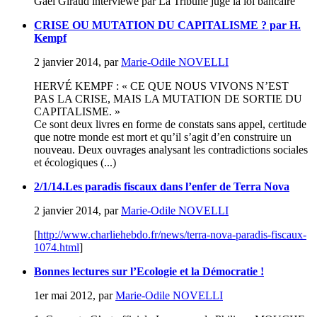
Gaël Giraud interviewé par La Tribune juge la loi bancaire
CRISE OU MUTATION DU CAPITALISME ? par H.
Kempf
2 janvier 2014
,
par
Marie-Odile NOVELLI
HERVÉ KEMPF : « CE QUE NOUS VIVONS N’EST
PAS LA CRISE, MAIS LA MUTATION DE SORTIE DU
CAPITALISME. »
Ce sont deux livres en forme de constats sans appel, certitude
que notre monde est mort et qu’il s’agit d’en construire un
nouveau. Deux ouvrages analysant les contradictions sociales
et écologiques (...)
2/1/14.Les paradis fiscaux dans l’enfer de Terra Nova
2 janvier 2014
,
par
Marie-Odile NOVELLI
[
http://www.charliehebdo.fr/news/terra-nova-paradis-fiscaux-
1074.html
]
Bonnes lectures sur l’Ecologie et la Démocratie !
1er mai 2012
,
par
Marie-Odile NOVELLI