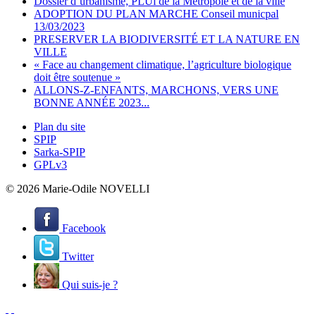
Dossier d’urbanisme, PLUi de la Metropole et de la ville
ADOPTION DU PLAN MARCHE Conseil municpal
13/03/2023
PRESERVER LA BIODIVERSITÉ ET LA NATURE EN
VILLE
« Face au changement climatique, l’agriculture biologique
doit être soutenue »
ALLONS-Z-ENFANTS, MARCHONS, VERS UNE
BONNE ANNÉE 2023...
Plan du site
SPIP
Sarka-SPIP
GPLv3
© 2026 Marie-Odile NOVELLI
Facebook
Twitter
Qui suis-je ?