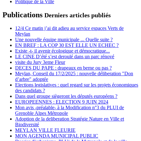
Politique de la Ville
Publications
Derniers articles publiés
12/4 Ce matin j’ai dit adieu au service espaces Verts de
Meylan
Une nouvelle équipe municipale ... Quelle suite ?
EN BREF : LA COP 30 EST ELLE UN ECHEC ?
Existe -t- il avenir écologique et démocratique...
LE CINE D’été s’est deroulé dans un parc rénové
visite du Jury 3eme Fleur
DECES DU PAPE : drapeaux en berne ou pas ?
Meylan, Conseil du 17/2/2025 : nouvelle déliberation "Don
d’arbre" adoptée
Elections legislatives : quel regard sur les projets économiques
des candidats ?
Dans quel groupe siègeront les députés européens ?
EUROPEENNES : ELECTION 9 JUIN 2024
Mon avis -préalable- à la Modification n°3 du PLUI de
Grenoble Alpes Métropole
Adoption de la deliberation Stratégie Nature en Ville et
Biodiversité
MEYLAN VILLE FLEURIE
MON AGENDA MUNICIPAL PUBLIC