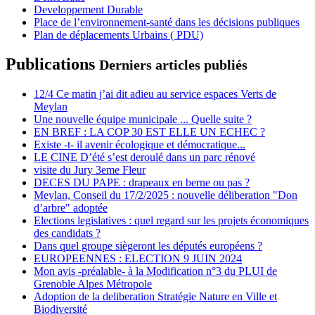
Developpement Durable
Place de l’environnement-santé dans les décisions publiques
Plan de déplacements Urbains ( PDU)
Publications
Derniers articles publiés
12/4 Ce matin j’ai dit adieu au service espaces Verts de
Meylan
Une nouvelle équipe municipale ... Quelle suite ?
EN BREF : LA COP 30 EST ELLE UN ECHEC ?
Existe -t- il avenir écologique et démocratique...
LE CINE D’été s’est deroulé dans un parc rénové
visite du Jury 3eme Fleur
DECES DU PAPE : drapeaux en berne ou pas ?
Meylan, Conseil du 17/2/2025 : nouvelle déliberation "Don
d’arbre" adoptée
Elections legislatives : quel regard sur les projets économiques
des candidats ?
Dans quel groupe siègeront les députés européens ?
EUROPEENNES : ELECTION 9 JUIN 2024
Mon avis -préalable- à la Modification n°3 du PLUI de
Grenoble Alpes Métropole
Adoption de la deliberation Stratégie Nature en Ville et
Biodiversité