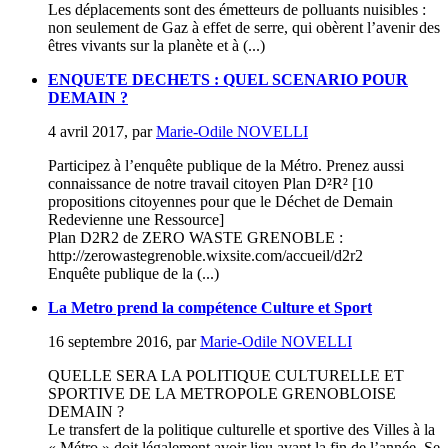
Les déplacements sont des émetteurs de polluants nuisibles :
non seulement de Gaz à effet de serre, qui obèrent l’avenir des
êtres vivants sur la planète et à (...)
ENQUETE DECHETS : QUEL SCENARIO POUR
DEMAIN ?
4 avril 2017
,
par
Marie-Odile NOVELLI
Participez à l’enquête publique de la Métro. Prenez aussi
connaissance de notre travail citoyen Plan D²R² [10
propositions citoyennes pour que le Déchet de Demain
Redevienne une Ressource]
Plan D2R2 de ZERO WASTE GRENOBLE :
http://zerowastegrenoble.wixsite.com/accueil/d2r2
Enquête publique de la (...)
La Metro prend la compétence Culture et Sport
16 septembre 2016
,
par
Marie-Odile NOVELLI
QUELLE SERA LA POLITIQUE CULTURELLE ET
SPORTIVE DE LA METROPOLE GRENOBLOISE
DEMAIN ?
Le transfert de la politique culturelle et sportive des Villes à la
« Métro » doit légalement avoir lieu avant la fin de l’année. Se