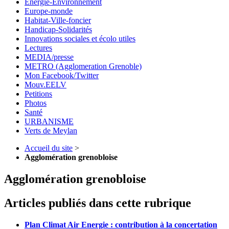
Energie-Environnement
Europe-monde
Habitat-Ville-foncier
Handicap-Solidarités
Innovations sociales et écolo utiles
Lectures
MEDIA/presse
METRO (Agglomeration Grenoble)
Mon Facebook/Twitter
Mouv.EELV
Petitions
Photos
Santé
URBANISME
Verts de Meylan
Accueil du site
>
Agglomération grenobloise
Agglomération grenobloise
Articles publiés dans cette rubrique
Plan Climat Air Energie : contribution à la concertation