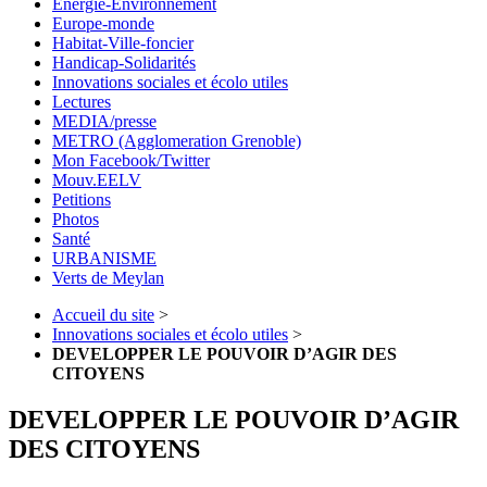
Energie-Environnement
Europe-monde
Habitat-Ville-foncier
Handicap-Solidarités
Innovations sociales et écolo utiles
Lectures
MEDIA/presse
METRO (Agglomeration Grenoble)
Mon Facebook/Twitter
Mouv.EELV
Petitions
Photos
Santé
URBANISME
Verts de Meylan
Accueil du site
>
Innovations sociales et écolo utiles
>
DEVELOPPER LE POUVOIR D’AGIR DES
CITOYENS
DEVELOPPER LE POUVOIR D’AGIR
DES CITOYENS