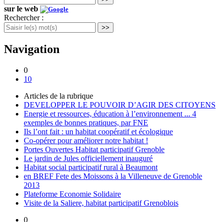
sur le web
Rechercher :
>>
Navigation
0
10
Articles de la rubrique
DEVELOPPER LE POUVOIR D’AGIR DES CITOYENS
Energie et ressources, éducation à l’environnement ... 4
exemples de bonnes pratiques, par FNE
Ils l’ont fait : un habitat coopératif et écologique
Co-opérer pour améliorer notre habitat !
Portes Ouvertes Habitat participatif Grenoble
Le jardin de Jules officiellement inauguré
Habitat social participatif rural à Beaumont
en BREF Fete des Moissons à la Villeneuve de Grenoble
2013
Plateforme Economie Solidaire
Visite de la Saliere, habitat participatif Grenoblois
0