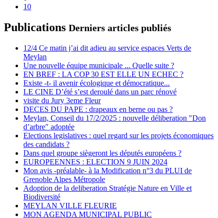
10
Publications
Derniers articles publiés
12/4 Ce matin j’ai dit adieu au service espaces Verts de
Meylan
Une nouvelle équipe municipale ... Quelle suite ?
EN BREF : LA COP 30 EST ELLE UN ECHEC ?
Existe -t- il avenir écologique et démocratique...
LE CINE D’été s’est deroulé dans un parc rénové
visite du Jury 3eme Fleur
DECES DU PAPE : drapeaux en berne ou pas ?
Meylan, Conseil du 17/2/2025 : nouvelle déliberation "Don
d’arbre" adoptée
Elections legislatives : quel regard sur les projets économiques
des candidats ?
Dans quel groupe siègeront les députés européens ?
EUROPEENNES : ELECTION 9 JUIN 2024
Mon avis -préalable- à la Modification n°3 du PLUI de
Grenoble Alpes Métropole
Adoption de la deliberation Stratégie Nature en Ville et
Biodiversité
MEYLAN VILLE FLEURIE
MON AGENDA MUNICIPAL PUBLIC