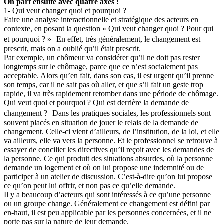
On part ensuite avec quatre axes :
1- Qui veut changer quoi et pourquoi ?
Faire une analyse interactionnelle et stratégique des acteurs en
contexte, en posant la question « Qui veut changer quoi ? Pour qui
et pourquoi ? » En effet, très généralement, le changement est
prescrit, mais on a oublié qu’il était prescrit.
Par exemple, un chômeur va considérer qu’il ne doit pas rester
longtemps sur le chômage, parce que ce n’est socialement pas
acceptable. Alors qu’en fait, dans son cas, il est urgent qu’il prenne
son temps, car il ne sait pas où aller, et que s’il fait un geste trop
rapide, il va très rapidement retomber dans une période de chômage.
Qui veut quoi et pourquoi ? Qui est derrière la demande de
changement ? Dans les pratiques sociales, les professionnels sont
souvent placés en situation de jouer le relais de la demande de
changement. Celle-ci vient d’ailleurs, de l’institution, de la loi, et elle
va ailleurs, elle va vers la personne. Et le professionnel se retrouve à
essayer de concilier les directives qu’il reçoit avec les demandes de
la personne. Ce qui produit des situations absurdes, où la personne
demande un logement et où on lui propose une indemnité ou de
participer à un atelier de discussion. C’est-à-dire qu’on lui propose
ce qu’on peut lui offrir, et non pas ce qu’elle demande.
Il y a beaucoup d’acteurs qui sont intéressés à ce qu’une personne
ou un groupe change. Généralement ce changement est défini par
en-haut, il est peu applicable par les personnes concernées, et il ne
porte pas sur la nature de leur demande.