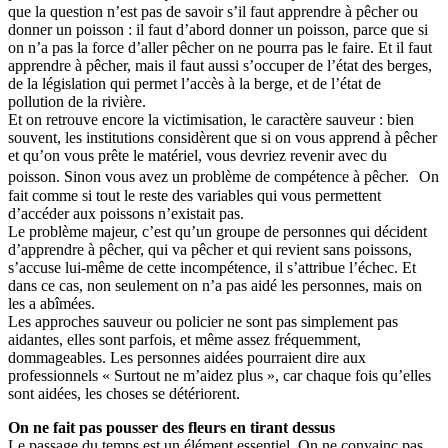
que la question n’est pas de savoir s’il faut apprendre à pêcher ou
donner un poisson : il faut d’abord donner un poisson, parce que si
on n’a pas la force d’aller pêcher on ne pourra pas le faire. Et il faut
apprendre à pêcher, mais il faut aussi s’occuper de l’état des berges,
de la législation qui permet l’accès à la berge, et de l’état de
pollution de la rivière.
Et on retrouve encore la victimisation, le caractère sauveur : bien
souvent, les institutions considèrent que si on vous apprend à pêcher
et qu’on vous prête le matériel, vous devriez revenir avec du
poisson. Sinon vous avez un problème de compétence à pêcher. On
fait comme si tout le reste des variables qui vous permettent
d’accéder aux poissons n’existait pas.
Le problème majeur, c’est qu’un groupe de personnes qui décident
d’apprendre à pêcher, qui va pêcher et qui revient sans poissons,
s’accuse lui-même de cette incompétence, il s’attribue l’échec. Et
dans ce cas, non seulement on n’a pas aidé les personnes, mais on
les a abîmées.
Les approches sauveur ou policier ne sont pas simplement pas
aidantes, elles sont parfois, et même assez fréquemment,
dommageables. Les personnes aidées pourraient dire aux
professionnels « Surtout ne m’aidez plus », car chaque fois qu’elles
sont aidées, les choses se détériorent.
On ne fait pas pousser des fleurs en tirant dessus
Le passage du temps est un élément essentiel. On ne convainc pas