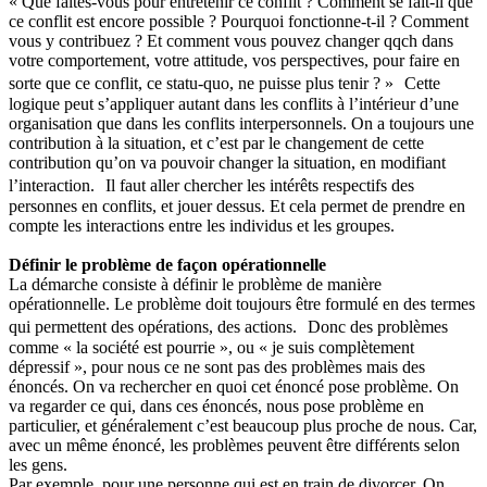
« Que faites-vous pour entretenir ce conflit ? Comment se fait-il que
ce conflit est encore possible ? Pourquoi fonctionne-t-il ? Comment
vous y contribuez ? Et comment vous pouvez changer qqch dans
votre comportement, votre attitude, vos perspectives, pour faire en
sorte que ce conflit, ce statu-quo, ne puisse plus tenir ? » Cette
logique peut s’appliquer autant dans les conflits à l’intérieur d’une
organisation que dans les conflits interpersonnels. On a toujours une
contribution à la situation, et c’est par le changement de cette
contribution qu’on va pouvoir changer la situation, en modifiant
l’interaction. Il faut aller chercher les intérêts respectifs des
personnes en conflits, et jouer dessus. Et cela permet de prendre en
compte les interactions entre les individus et les groupes.
Définir le problème de façon opérationnelle
La démarche consiste à définir le problème de manière
opérationnelle. Le problème doit toujours être formulé en des termes
qui permettent des opérations, des actions. Donc des problèmes
comme « la société est pourrie », ou « je suis complètement
dépressif », pour nous ce ne sont pas des problèmes mais des
énoncés. On va rechercher en quoi cet énoncé pose problème. On
va regarder ce qui, dans ces énoncés, nous pose problème en
particulier, et généralement c’est beaucoup plus proche de nous. Car,
avec un même énoncé, les problèmes peuvent être différents selon
les gens.
Par exemple, pour une personne qui est en train de divorcer. On