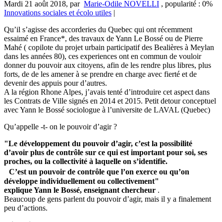
Mardi 21 août 2018
,
par
Marie-Odile NOVELLI
,
popularité : 0%
Innovations sociales et écolo utiles
|
Qu’il s’agisse des accorderies du Quebec qui ont récemment
essaimé en France*, des travaux de Yann Le Bossé ou de Pierre
Mahé ( copilote du projet urbain participatif des Bealières à Meylan
dans les années 80), ces experiences ont en commun de vouloir
donner du pouvoir aux citoyens, afin de les rendre plus libres, plus
forts, de de les amener à se prendre en charge avec fierté et de
devenir des appuis pour d’autres.
A la région Rhone Alpes, j’avais tenté d’introduire cet aspect dans
les Contrats de Ville signés en 2014 et 2015. Petit detour conceptuel
avec Yann le Bossé sociologue à l’universite de LAVAL (Quebec)
Qu’appelle -t- on le pouvoir d’agir ?
"Le développement du pouvoir d’agir, c’est la possibilité
d’avoir plus de contrôle sur ce qui est important pour soi, ses
proches, ou la collectivité à laquelle on s’identifie.
C’est un pouvoir de contrôle que l’on exerce ou qu’on
développe individuellement ou collectivement"
explique Yann le Bossé, enseignant chercheur
.
Beaucoup de gens parlent du pouvoir d’agir, mais il y a finalement
peu d’actions.