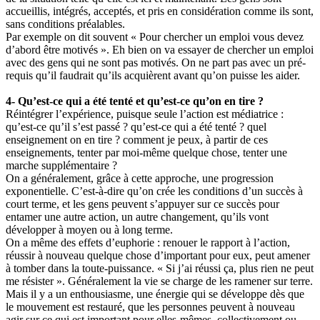
accueillis, intégrés, acceptés, et pris en considération comme ils sont,
sans conditions préalables.
Par exemple on dit souvent « Pour chercher un emploi vous devez
d’abord être motivés ». Eh bien on va essayer de chercher un emploi
avec des gens qui ne sont pas motivés. On ne part pas avec un pré-
requis qu’il faudrait qu’ils acquièrent avant qu’on puisse les aider.
4- Qu’est-ce qui a été tenté et qu’est-ce qu’on en tire ?
Réintégrer l’expérience, puisque seule l’action est médiatrice :
qu’est-ce qu’il s’est passé ? qu’est-ce qui a été tenté ? quel
enseignement on en tire ? comment je peux, à partir de ces
enseignements, tenter par moi-même quelque chose, tenter une
marche supplémentaire ?
On a généralement, grâce à cette approche, une progression
exponentielle. C’est-à-dire qu’on crée les conditions d’un succès à
court terme, et les gens peuvent s’appuyer sur ce succès pour
entamer une autre action, un autre changement, qu’ils vont
développer à moyen ou à long terme.
On a même des effets d’euphorie : renouer le rapport à l’action,
réussir à nouveau quelque chose d’important pour eux, peut amener
à tomber dans la toute-puissance. « Si j’ai réussi ça, plus rien ne peut
me résister ». Généralement la vie se charge de les ramener sur terre.
Mais il y a un enthousiasme, une énergie qui se développe dès que
le mouvement est restauré, que les personnes peuvent à nouveau
agir sur ce qui est important pour elles-mêmes, collectivement ou