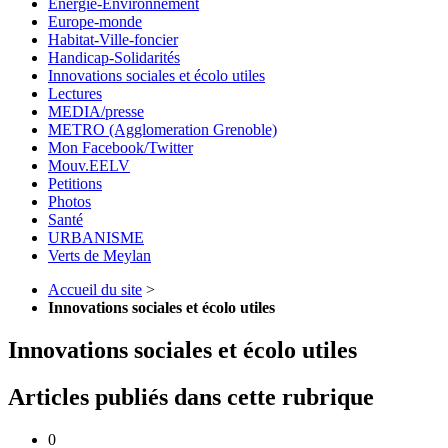
Energie-Environnement
Europe-monde
Habitat-Ville-foncier
Handicap-Solidarités
Innovations sociales et écolo utiles
Lectures
MEDIA/presse
METRO (Agglomeration Grenoble)
Mon Facebook/Twitter
Mouv.EELV
Petitions
Photos
Santé
URBANISME
Verts de Meylan
Accueil du site
>
Innovations sociales et écolo utiles
Innovations sociales et écolo utiles
Articles publiés dans cette rubrique
0