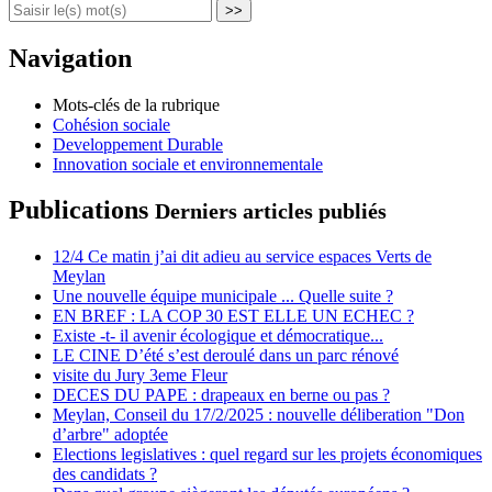
>>
Navigation
Mots-clés de la rubrique
Cohésion sociale
Developpement Durable
Innovation sociale et environnementale
Publications
Derniers articles publiés
12/4 Ce matin j’ai dit adieu au service espaces Verts de
Meylan
Une nouvelle équipe municipale ... Quelle suite ?
EN BREF : LA COP 30 EST ELLE UN ECHEC ?
Existe -t- il avenir écologique et démocratique...
LE CINE D’été s’est deroulé dans un parc rénové
visite du Jury 3eme Fleur
DECES DU PAPE : drapeaux en berne ou pas ?
Meylan, Conseil du 17/2/2025 : nouvelle déliberation "Don
d’arbre" adoptée
Elections legislatives : quel regard sur les projets économiques
des candidats ?