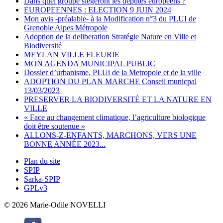
Dans quel groupe siègeront les députés européens ?
EUROPEENNES : ELECTION 9 JUIN 2024
Mon avis -préalable- à la Modification n°3 du PLUI de
Grenoble Alpes Métropole
Adoption de la deliberation Stratégie Nature en Ville et
Biodiversité
MEYLAN VILLE FLEURIE
MON AGENDA MUNICIPAL PUBLIC
Dossier d’urbanisme, PLUi de la Metropole et de la ville
ADOPTION DU PLAN MARCHE Conseil municpal
13/03/2023
PRESERVER LA BIODIVERSITÉ ET LA NATURE EN
VILLE
« Face au changement climatique, l’agriculture biologique
doit être soutenue »
ALLONS-Z-ENFANTS, MARCHONS, VERS UNE
BONNE ANNÉE 2023...
Plan du site
SPIP
Sarka-SPIP
GPLv3
© 2026 Marie-Odile NOVELLI