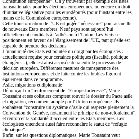
Constitution européenne”. On y trouverait par exemple des listes
transnationales pour les élections européennes, ou encore un droit
d’initiative législative pour les eurodéputés (pour l’instant entre les
mains de la Commission européenne).
Cette transformation de l’UE est jugée “nécessaire” pour accueillir
de nouveaux Etats membres. Neuf pays sont aujourd’hui
officiellement candidats à l’adhésion à l’Union. Les Verts se
positionnent en faveur de l’élargissement de l’UE, tant qu’elle est
capable de prendre des décisions.
L’unanimité des Etats est pointée du doigt par les écologistes :
actuellement requise pour certaines politiques (fiscalité, politique
étrangère…), elle est ainsi accusée de ralentir le processus de
décision européen. Différentes mesures de transparence des
institutions européennes et de lutte contre les lobbies figurent
également dans ce programme.
Asile, migrations et diplomatie
Dénonçant un “renforcement de l’Europe-forteresse”, Marie
Toussaint et ses colistiers comptent rouvrir le dossier du Pacte asile
et migration, récemment adopté par l’Union européenne. Ils
souhaitent “construire un système d’asile qui respecte pleinement la
Convention de Genève, notamment le principe de non-refoulement”,
et renforcer la solidarité d’accueil entre les Etats membres. Les
écologistes entendent aussi faire reconnaître le statut de “réfugié
climatique”.
Enfin, sur les questions diplomatiques, Marie Toussaint veut