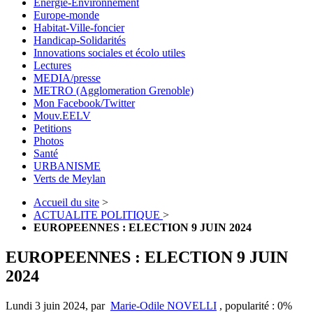
Energie-Environnement
Europe-monde
Habitat-Ville-foncier
Handicap-Solidarités
Innovations sociales et écolo utiles
Lectures
MEDIA/presse
METRO (Agglomeration Grenoble)
Mon Facebook/Twitter
Mouv.EELV
Petitions
Photos
Santé
URBANISME
Verts de Meylan
Accueil du site
>
ACTUALITE POLITIQUE
>
EUROPEENNES : ELECTION 9 JUIN 2024
EUROPEENNES : ELECTION 9 JUIN
2024
Lundi 3 juin 2024
,
par
Marie-Odile NOVELLI
,
popularité : 0%