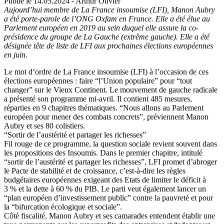
Publié le 14.05.2024 - Arthur Olivier
Aujourd’hui membre de La France insoumise (LFI), Manon Aubry
a été porte-parole de l’ONG Oxfam en France. Elle a été élue au
Parlement européen en 2019 au sein duquel elle assure la co-
présidence du groupe de La Gauche (extrême gauche). Elle a été
désignée tête de liste de LFI aux prochaines élections européennes
en juin.
Le mot d’ordre de La France insoumise (LFI) à l’occasion de ces
élections européennes : faire “l’Union populaire” pour “tout
changer” sur le Vieux Continent. Le mouvement de gauche radicale
a présenté son programme mi-avril. Il contient 485 mesures,
réparties en 9 chapitres thématiques. “Nous allons au Parlement
européen pour mener des combats concrets”, préviennent Manon
Aubry et ses 80 colistiers.
“Sortir de l’austérité et partager les richesses”
Fil rouge de ce programme, la question sociale revient souvent dans
les propositions des Insoumis. Dans le premier chapitre, intitulé
“sortir de l’austérité et partager les richesses”, LFI promet d’abroger
le Pacte de stabilité et de croissance, c’est-à-dire les règles
budgétaires européennes exigeant des Etats de limiter le déficit à
3 % et la dette à 60 % du PIB. Le parti veut également lancer un
“plan européen d’investissement public” contre la pauvreté et pour
la “bifurcation écologique et sociale”.
Côté fiscalité, Manon Aubry et ses camarades entendent établir une