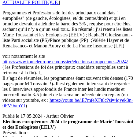
ACTUALITE POLITIQUE
|
Programmes et Professions de foi des principaux candidats "
europhiles" (de gauche, écologistes, et/ du centre/droit) et qui en
principe devraient atteindre la barre des 5% , requise pour être élus,
sachant qu’il n’y a qu’un seul tour...En résumé : j’ai retenu les listes
Marie Toussaint et les Ecologistes (EELV) ; Raphaël Glucksmann -
liste Parti socialiste (PS)/Place publique (PP)- ;Valérie Hayer et de
Renaissance- et Manon Aubry et de La France insoumise (LFI)
voir notamment le site
https://www.touteleurope.eu/dossier/elections-europeennes-2024/
( les Professions de foi des principaux candidats europhiles sont à
retrouver à la fin)- l_
Il s’agit de résumées, les programmes étant souvent très denses (170
pages pour M Toussaint !)- Il est également interessant de regarder
les 6 interviews approfondis de France inter les lundis mardis et
mercredi matin 3-5 juin et de la semaine précedente en replay (ou
videos sur youtube, ex :
https://youtu.be/iE7mfeXFt8c?si=4qyek3n-
0FV9xmYJ
)
Publié le 17.05.2024 - Arthur Olivier
Elections européennes 2024 : le programme de Marie Toussaint
et des Ecologistes (EELV)
Présentation :