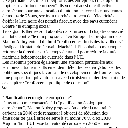
taxe permanente sur les superprofits des entreprises et “adopter un
impôt sur la fortune européen”. Ils veulent aussi une directive
européenne pour une allocation d’autonomie accessible aux jeunes
de moins de 25 ans, sortir du marché européen de l’électricité et
étoffer la liste noire des paradis fiscaux avec des pays européens.
Contre “le dumping social”
Trois grands thèmes sont abordés dans un second chapitre consacré
à la lutte contre “le dumping social” en Europe. Le programme de
Manon Aubry entend d’abord “renforcer les droits des travailleurs”.
Fustigeant le statut de “travail détaché”, LFI souhaite par exemple
réformer la directive sur le temps de travail pour réduire la durée
maximale hebdomadaire autorisée dans l’UE.
Les Insoumis portent également une attention particulière aux
territoires ultramarins. Ils entendent défendre les dérogations et les
politiques spécifiques favorisant le développement de l’outre-mer.
Une proposition qui va de pair avec la troisième et dernière partie de
ce chapitre : “renforcer la politique de cohésion”.
￼
“Planification écologique européenne”
Dans une partie consacrée à la “planification écologique
européenne”, Manon Aubry propose d’atteindre la neutralité
carbone en 2040 et de rehausser l’objectif de réduction des
émissions de gaz à effet de serre à au moins 70 % d’ici 2030.
Aujourd’hui, l’UE vise la neutralité carbone en 2050 et une