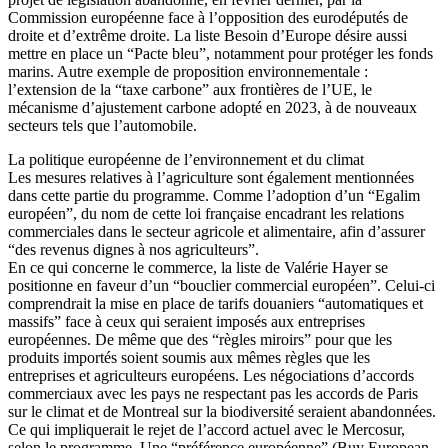
Commission européenne face à l’opposition des eurodéputés de
droite et d’extrême droite. La liste Besoin d’Europe désire aussi
mettre en place un “Pacte bleu”, notamment pour protéger les fonds
marins. Autre exemple de proposition environnementale :
l’extension de la “taxe carbone” aux frontières de l’UE, le
mécanisme d’ajustement carbone adopté en 2023, à de nouveaux
secteurs tels que l’automobile.
La politique européenne de l’environnement et du climat
Les mesures relatives à l’agriculture sont également mentionnées
dans cette partie du programme. Comme l’adoption d’un “Egalim
européen”, du nom de cette loi française encadrant les relations
commerciales dans le secteur agricole et alimentaire, afin d’assurer
“des revenus dignes à nos agriculteurs”.
En ce qui concerne le commerce, la liste de Valérie Hayer se
positionne en faveur d’un “bouclier commercial européen”. Celui-ci
comprendrait la mise en place de tarifs douaniers “automatiques et
massifs” face à ceux qui seraient imposés aux entreprises
européennes. De même que des “règles miroirs” pour que les
produits importés soient soumis aux mêmes règles que les
entreprises et agriculteurs européens. Les négociations d’accords
commerciaux avec les pays ne respectant pas les accords de Paris
sur le climat et de Montreal sur la biodiversité seraient abandonnées.
Ce qui impliquerait le rejet de l’accord actuel avec le Mercosur,
selon le programme. Une “préférence européenne” (Buy European