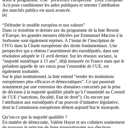
Act) pour conditionner les aides publiques et orienter l’attribution
des marchés publics est aussi avancée.
￼
“Défendre le modèle européen et nos valeurs”
Dans ce troisième et dernier axe du programme de la liste Besoin
d’Europe, les grandes mesures édictées par Emmanuel Macron à la
Sorbonne sont également reprises. A l’instar de l’inscription de
l’IVG dans la Charte européenne des droits fondamentaux. Une
perspective qui a obtenu l’assentiment des eurodéputés, dans une
résolution adoptée le 11 avril dernier. Sur les réseaux sociaux, la
“majorité numérique à 15 ans”, déjà instaurée en France mais que le
président appelle de ses vœux pour l’ensemble de l’UE, est
également souhaitée.
Sur le plan institutionnel, la liste entend “rendre les institutions
européennes plus efficaces et démocratiques”. Ce qui passerait
notamment par une extension des domaines concernés par la prise
de décision à la majorité qualifiée plutôt qu’à l’unanimité au Conseil
de l’UE (“sanctions, fiscalité, Etat de droit”). Ou encore par
l’attribution aux eurodéputés d’un pouvoir d’initiative législative,
dont la Commission européenne détient aujourd’hui le monopole.
Qu’est-ce que la majorité qualifiée ?
En matière de démocratie, Valérie Hayer et ses colistiers soutiennent
de nouveau le principe de listes transnationales aux élections