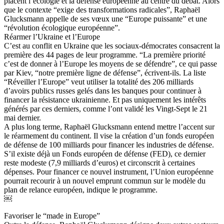
placent l’écologie et la défense européenne au centre du débat. Alors
que le contexte “exige des transformations radicales”, Raphaël
Glucksmann appelle de ses vœux une “Europe puissante” et une
“révolution écologique européenne”.
Réarmer l’Ukraine et l’Europe
C’est au conflit en Ukraine que les sociaux-démocrates consacrent la
première des 44 pages de leur programme. “La première priorité
c’est de donner à l’Europe les moyens de se défendre”, ce qui passe
par Kiev, “notre première ligne de défense”, écrivent-ils. La liste
“Réveiller l’Europe” veut utiliser la totalité des 206 milliards
d’avoirs publics russes gelés dans les banques pour continuer à
financer la résistance ukrainienne. Et pas uniquement les intérêts
générés par ces derniers, comme l’ont validé les Vingt-Sept le 21
mai dernier.
A plus long terme, Raphaël Glucksmann entend mettre l’accent sur
le réarmement du continent. Il vise la création d’un fonds européen
de défense de 100 milliards pour financer les industries de défense.
S’il existe déjà un Fonds européen de défense (FED), ce dernier
reste modeste (7,9 milliards d’euros) et circonscrit à certaines
dépenses. Pour financer ce nouvel instrument, l’Union européenne
pourrait recourir à un nouvel emprunt commun sur le modèle du
plan de relance européen, indique le programme.
￼
Favoriser le “made in Europe”