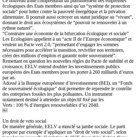
Ce nouveau traité comprendrait un plafonnement des empreintes
écologiques des Etats membres ainsi qu’un “système de protection
sociale” pour lutter contre la pauvreté énergétique et la privation
alimentaire. Il pourrait aussi octroyer un statut juridique au “vivant”,
donnant le droit aux écosystèmes de “pouvoir se renouveler à un
rythme naturel”.
“Construire une économie de la bifurcation écologique et sociale”
Les Ecologistes appellent à un “acte II de l’Europe économique” et
veulent un Pacte vert 2.0, “permettant d’engager les sommes
nécessaires pour accélérer la transition, revivifier nos territoires,
créer des millions d’emplois et garantir notre souveraineté”.
Remettant en question les nouvelles règles du Pacte de stabilité et de
croissance, EELV entend doubler les investissements publics
européens des Etats membres pour les porter à 260 milliards d’euros
par an.
Adossé à la Banque européenne d’investissement (BEI), un “Fonds
de souveraineté écologique” doit permettre de reprendre le contrôle
des entreprises fossiles les plus polluantes. Un instrument
notamment destiné à atteindre un objectif fixé par les
Verts : 100 % d’énergies renouvelables d’ici 2040.
￼
Un droit de veto social
De manière générale, EELV a musclé sa jambe sociale. Le parti
propose par exemple d’appliquer un “droit de veto social”, selon