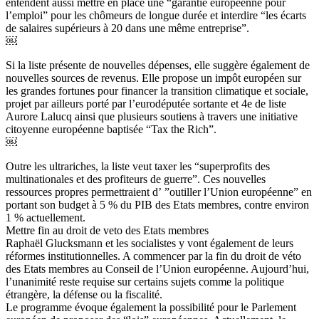
entendent aussi mettre en place une “garantie européenne pour
l’emploi” pour les chômeurs de longue durée et interdire “les écarts
de salaires supérieurs à 20 dans une même entreprise”.
￼
Si la liste présente de nouvelles dépenses, elle suggère également de
nouvelles sources de revenus. Elle propose un impôt européen sur
les grandes fortunes pour financer la transition climatique et sociale,
projet par ailleurs porté par l’eurodéputée sortante et 4e de liste
Aurore Lalucq ainsi que plusieurs soutiens à travers une initiative
citoyenne européenne baptisée “Tax the Rich”.
￼
Outre les ultrariches, la liste veut taxer les “superprofits des
multinationales et des profiteurs de guerre”. Ces nouvelles
ressources propres permettraient d’ ”outiller l’Union européenne” en
portant son budget à 5 % du PIB des Etats membres, contre environ
1 % actuellement.
Mettre fin au droit de veto des Etats membres
Raphaël Glucksmann et les socialistes y vont également de leurs
réformes institutionnelles. A commencer par la fin du droit de véto
des Etats membres au Conseil de l’Union européenne. Aujourd’hui,
l’unanimité reste requise sur certains sujets comme la politique
étrangère, la défense ou la fiscalité.
Le programme évoque également la possibilité pour le Parlement