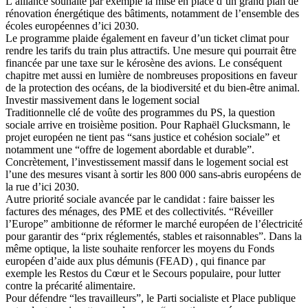
L’alliance souhaite par exemple la mise en place d’un grand plan de
rénovation énergétique des bâtiments, notamment de l’ensemble des
écoles européennes d’ici 2030.
Le programme plaide également en faveur d’un ticket climat pour
rendre les tarifs du train plus attractifs. Une mesure qui pourrait être
financée par une taxe sur le kérosène des avions. Le conséquent
chapitre met aussi en lumière de nombreuses propositions en faveur
de la protection des océans, de la biodiversité et du bien-être animal.
Investir massivement dans le logement social
Traditionnelle clé de voûte des programmes du PS, la question
sociale arrive en troisième position. Pour Raphaël Glucksmann, le
projet européen ne tient pas “sans justice et cohésion sociale” et
notamment une “offre de logement abordable et durable”.
Concrètement, l’investissement massif dans le logement social est
l’une des mesures visant à sortir les 800 000 sans-abris européens de
la rue d’ici 2030.
Autre priorité sociale avancée par le candidat : faire baisser les
factures des ménages, des PME et des collectivités. “Réveiller
l’Europe” ambitionne de réformer le marché européen de l’électricité
pour garantir des “prix réglementés, stables et raisonnables”. Dans la
même optique, la liste souhaite renforcer les moyens du Fonds
européen d’aide aux plus démunis (FEAD) , qui finance par
exemple les Restos du Cœur et le Secours populaire, pour lutter
contre la précarité alimentaire.
Pour défendre “les travailleurs”, le Parti socialiste et Place publique