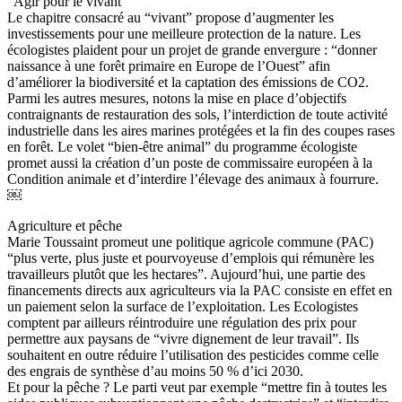
“Agir pour le vivant”
Le chapitre consacré au “vivant” propose d’augmenter les
investissements pour une meilleure protection de la nature. Les
écologistes plaident pour un projet de grande envergure : “donner
naissance à une forêt primaire en Europe de l’Ouest” afin
d’améliorer la biodiversité et la captation des émissions de CO2.
Parmi les autres mesures, notons la mise en place d’objectifs
contraignants de restauration des sols, l’interdiction de toute activité
industrielle dans les aires marines protégées et la fin des coupes rases
en forêt. Le volet “bien-être animal” du programme écologiste
promet aussi la création d’un poste de commissaire européen à la
Condition animale et d’interdire l’élevage des animaux à fourrure.
￼
Agriculture et pêche
Marie Toussaint promeut une politique agricole commune (PAC)
“plus verte, plus juste et pourvoyeuse d’emplois qui rémunère les
travailleurs plutôt que les hectares”. Aujourd’hui, une partie des
financements directs aux agriculteurs via la PAC consiste en effet en
un paiement selon la surface de l’exploitation. Les Ecologistes
comptent par ailleurs réintroduire une régulation des prix pour
permettre aux paysans de “vivre dignement de leur travail”. Ils
souhaitent en outre réduire l’utilisation des pesticides comme celle
des engrais de synthèse d’au moins 50 % d’ici 2030.
Et pour la pêche ? Le parti veut par exemple “mettre fin à toutes les