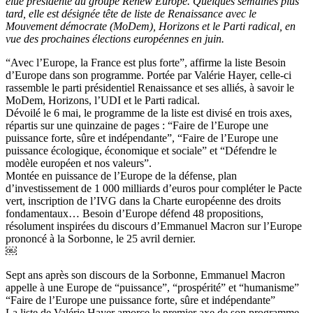
élue présidente du groupe Renew Europe. Quelques semaines plus
tard, elle est désignée tête de liste de Renaissance avec le
Mouvement démocrate (MoDem), Horizons et le Parti radical, en
vue des prochaines élections européennes en juin.
“Avec l’Europe, la France est plus forte”, affirme la liste Besoin
d’Europe dans son programme. Portée par Valérie Hayer, celle-ci
rassemble le parti présidentiel Renaissance et ses alliés, à savoir le
MoDem, Horizons, l’UDI et le Parti radical.
Dévoilé le 6 mai, le programme de la liste est divisé en trois axes,
répartis sur une quinzaine de pages : “Faire de l’Europe une
puissance forte, sûre et indépendante”, “Faire de l’Europe une
puissance écologique, économique et sociale” et “Défendre le
modèle européen et nos valeurs”.
Montée en puissance de l’Europe de la défense, plan
d’investissement de 1 000 milliards d’euros pour compléter le Pacte
vert, inscription de l’IVG dans la Charte européenne des droits
fondamentaux… Besoin d’Europe défend 48 propositions,
résolument inspirées du discours d’Emmanuel Macron sur l’Europe
prononcé à la Sorbonne, le 25 avril dernier.
￼
Sept ans après son discours de la Sorbonne, Emmanuel Macron
appelle à une Europe de “puissance”, “prospérité” et “humanisme”
“Faire de l’Europe une puissance forte, sûre et indépendante”
La liste de Valérie Hayer amorce le premier axe de son programme