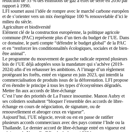
réduction de 55 % des émissions de gaz à effet de serre en 2030 par
rapport à 1990.
LFI soumet aussi l’idée de rompre avec le marché carbone européen
et de s’orienter vers un mix énergétique 100 % renouvelable d’ici le
milieu du siècle.
Agriculture et biodiversité
Elément clé de la construction européenne, la politique agricole
commune (PAC) représente plus d’un tiers du budget de l’UE. Dans
ce domaine, le parti compte “défendre le budget global” de la PAC
et en “renforcer les conditionnalités écologiques, sociales et de bien-
être animal”.
Le programme du mouvement de gauche radicale reprend plusieurs
lois de l’UE déjà adoptées sous la mandature qui s’achève (2019-
2024) afin d’en rehausser les ambitions. A l’image d’un règlement
protégeant les forêts, entré en vigueur en juin 2023, qui interdit la
commercialisation de produits issus de la déforestation. LFI propose
d’en étendre le principe à tous les types d’écosystèmes dégradés.
Mettre fin aux accords de libre-échange
C’est l’une des priorités de La France insoumise. Manon Aubry et
ses colistiers souhaitent “bloquer l’ensemble des accords de libre-
échange en cours de négociation, de signature, ou de
renouvellement et abroger ceux en vigueur”.
Aujourd’hui, l’UE négocie, revoit ou est en passe de ratifier
plusieurs accords commerciaux avec des pays comme l’Inde ou la
Thaïlande. Le dernier accord de libre-échange entré en vigueur est