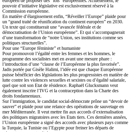
européen de proposer des “lois” européennes. Actuellement, le
pouvoir d’initiative législative est exclusivement réservé à la
Commission européenne.
En matière d’élargissement enfin, “Réveiller l’Europe” plaide pour
un “grand traité de réunification du continent européen” en 2030.
Un texte qui constituerait une “avancée fédérale et de
démocratisation de l’Union européenne”. Et qui s’accompagnerait
d’une transformation de “notre Union, ses institutions comme ses
politiques structurelles”.
Pour une “Europe féministe” et humaniste
Pour promouvoir l’égalité entre les femmes et les hommes, le
programme des socialistes met en avant une mesure phare :
l’introduction d’une “clause de l’Européenne la plus favorisée”.
Jadis portée par Gisèle Halimi, l’idée est que chaque Européenne
puisse bénéficier des législations les plus progressistes en matière de
lutte contre les violences sexuelles et sexistes ou d’égalité salariale,
quel que soit son Etat de résidence. Raphaël Glucksmann veut
également inscrire l’IVG et la contraception dans la Charte des
droits fondamentaux.
Sur l’immigration, le candidat social-démocrate prône un “devoir de
sauver” et plaide pour une relance des opérations de sauvetage en
mer Méditerranée. Il veut mettre fin aux accords d’externalisation
des politiques migratoires avec les Etats tiers. Ces dernières années,
l’Union européenne a signé des accords avec plusieurs pays comme
la Turquie, la Tunisie ou l’Egypte pour freiner les départs de