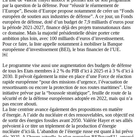
par la question de la défense. Pour “réussir le réarmement de
l’Europe”, Besoin d’Europe propose notamment de créer un “Fonds
européen de soutien aux industries de défense”. A ce jour, un Fonds
européen de défense, doté d’un budget de 7,9 milliards d’euros pour
la période 2021-2027, finance déjà des projets transnationaux dans
ce domaine. Mais la majorité présidentielle désire porter cette
ambition plus loin, avec 100 milliards d’euros d’investissement.
Pour ce faire, la liste appelle notamment à mobiliser la Banque
européenne d’investissement (BEI), le bras financier de l’UE.
￼
Le programme vise aussi une augmentation des budgets de défense
de tous les Etats membres à 2 % du PIB d’ici à 2025 et à 3 % d’ici à
2030. Il prévoit également la mise en place d’une Force de réaction
rapide européenne “pour des missions d’urgence, l’évacuation de
ressortissants ou encore la protection de nos routes maritimes”. Une
initiative prévue par la “boussole stratégique”, feuille de route de la
sécurité et de la défense européennes adoptée en 2022, mais qui n’a
pas encore abouti.
La liste centriste avance également des propositions en matière
d’énergie. A l’aide du nucléaire et des renouvelables, son objectif est
de sortir des énergies fossiles avant 2050. Valérie Hayer et ses alliés
prévoient à ce titre un triplement de la production d’énergie
nucléaire d’ici-là. L’abandon de l’énergie russe est quant à lui prévu
dès 2025. A l’heure actuelle, le plan européen REPowerEU, amorcé