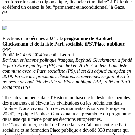
“renforcer le soutien diplomatique, financier et militaire” à l’Ukraine
et défend un cessez-le-feu “permanent et inconditionnel” à Gaza.
￼
Elections européennes 2024 :
le programme de Raphaël
Glucksmann et de la liste Parti socialiste (PS)/Place publique
(PP)
Publié le 24.05.2024 Valentin Ledroit
Ecrivain et homme politique français, Raphaël Glucksmann a fondé
le parti Place publique (PP, gauche) en 2018. A la tête d’une liste
commune avec le Parti socialiste (PS), il est élu député européen en
2019. En vue des prochaines élections européennes en juin, il est à
nouveau désigné tête de liste de Place publique (PP), allié au Parti
socialiste (PS).
“Il est des moments dans l’Histoire où bascule le destin des peuples,
des moments qui élèvent les civilisations ou les précipitent dans
l’abîme. Nous vivons l’un de ces moments décisifs en Europe en
2024”, explique Raphaël Glucksmann en préambule du programme
de la liste qu’il mène pour les élections européennes.
Le 15 mai dernier, le chef de file de la liste d’alliance entre le Parti
socialiste et sa formation Place publique a dévoilé 338 mesures qui