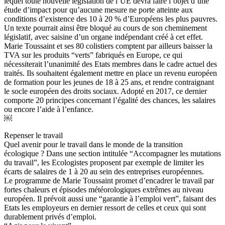
lequel toute nouvelle législation de l’UE devra faire l’objet d’une
étude d’impact pour qu’aucune mesure ne porte atteinte aux
conditions d’existence des 10 à 20 % d’Européens les plus pauvres.
Un texte pourrait ainsi être bloqué au cours de son cheminement
législatif, avec saisine d’un organe indépendant créé à cet effet.
Marie Toussaint et ses 80 colistiers comptent par ailleurs baisser la
TVA sur les produits “verts” fabriqués en Europe, ce qui
nécessiterait l’unanimité des Etats membres dans le cadre actuel des
traités. Ils souhaitent également mettre en place un revenu européen
de formation pour les jeunes de 18 à 25 ans, et rendre contraignant
le socle européen des droits sociaux. Adopté en 2017, ce dernier
comporte 20 principes concernant l’égalité des chances, les salaires
ou encore l’aide à l’enfance.
￼
Repenser le travail
Quel avenir pour le travail dans le monde de la transition
écologique ? Dans une section intitulée “Accompagner les mutations
du travail”, les Ecologistes proposent par exemple de limiter les
écarts de salaires de 1 à 20 au sein des entreprises européennes.
Le programme de Marie Toussaint promet d’encadrer le travail par
fortes chaleurs et épisodes météorologiques extrêmes au niveau
européen. Il prévoit aussi une “garantie à l’emploi vert”, faisant des
Etats les employeurs en dernier ressort de celles et ceux qui sont
durablement privés d’emploi.