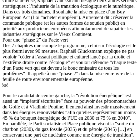
Outre la défense, Raphaël Glucksmann désigne deux autres secteurs
stratégiques : l’industrie de la transition écologique et le numérique.
Dans ces trois domaines, il souhaite la mise en place d’un Buy
European Act (Loi “acheter européen”). Autrement dit : réserver la
commande publique (et les autres formes de soutien public) en
priorité aux producteurs européens afin notamment de rapatrier les
industries stratégiques sur le Vieux Continent.
Pour une “phase 2” du Pacte vert
Des 7 chapitres que compte le programme, celui sur l’écologie est le
plus fourni avec 90 mesures. Raphaël Glucksmann explique ne pas
vouloir “céder à l’assaut politique et culturel lancé par la droite et
l’extrême-droite contre l’écologie” et vouloir défendre “chaque texte
d’un Pacte vert qui est devenu le bouc émissaire de tous les
problèmes”. Il appelle à une “phase 2” dans la mise en œuvre de la
feuille de route environnementale européenne.
￼
Pour le candidat de centre gauche, la “révolution énergétique” est
aussi un “impératif sécuritaire” face au pouvoir des pétromonarchies
du Golfe et à Vladimir Poutine. Il entend ainsi investir massivement
dans les énergies renouvelables “afin qu’elles représentent au moins
45 % du bouquet énergétique de l’UE en 2030 et 75 % en 2040″.
En parallèle, le Parti socialiste et Place publique visent la “sortie du
charbon (2030), du gaz fossile (2035) et du pétrole (2045) […] en
conservant une part de nucléaire comme une énergie de transition”.