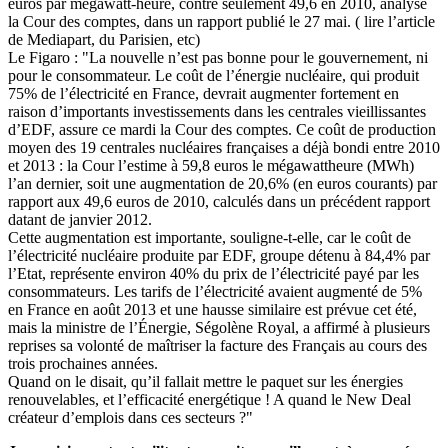
euros par mégawatt-heure, contre seulement 49,6 en 2010, analyse
la Cour des comptes, dans un rapport publié le 27 mai. ( lire l’article
de Mediapart, du Parisien, etc)
Le Figaro : "La nouvelle n’est pas bonne pour le gouvernement, ni
pour le consommateur. Le coût de l’énergie nucléaire, qui produit
75% de l’électricité en France, devrait augmenter fortement en
raison d’importants investissements dans les centrales vieillissantes
d’EDF, assure ce mardi la Cour des comptes. Ce coût de production
moyen des 19 centrales nucléaires françaises a déjà bondi entre 2010
et 2013 : la Cour l’estime à 59,8 euros le mégawattheure (MWh)
l’an dernier, soit une augmentation de 20,6% (en euros courants) par
rapport aux 49,6 euros de 2010, calculés dans un précédent rapport
datant de janvier 2012.
Cette augmentation est importante, souligne-t-elle, car le coût de
l’électricité nucléaire produite par EDF, groupe détenu à 84,4% par
l’Etat, représente environ 40% du prix de l’électricité payé par les
consommateurs. Les tarifs de l’électricité avaient augmenté de 5%
en France en août 2013 et une hausse similaire est prévue cet été,
mais la ministre de l’Énergie, Ségolène Royal, a affirmé à plusieurs
reprises sa volonté de maîtriser la facture des Français au cours des
trois prochaines années.
Quand on le disait, qu’il fallait mettre le paquet sur les énergies
renouvelables, et l’efficacité energétique ! A quand le New Deal
créateur d’emplois dans ces secteurs ?"