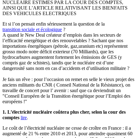
NUCLÉAIRE ESTIMES PAR LA COUR DES COMPTES,
AINSI QUE L’ARTICLE RELATIVISANT LES BIENFAITS
DES VEHICULES ELECTRIQUES
Et si l’on pensait enfin sérieusement la question de la
transition sociale et écologique
?
A quand le New Deal créateur d’emplois dans les secteurs de
l’efficacité energétique et des renouvelables ? Sachant que nos
importations énergétiques (pétrole, gaz,uranium etc) représentent
grosso modo notre déficit exterieur (70 Milliards), que les
hydrocarbures augmentent fortement les émissions de GES (y
compris gaz de schistes), tandis que le nucléaire est d’une
dangerosité sans nom en cas d’accidents et d’utilisation militaire ?
Je fais un rêve : pour l’occasion on remet en selle le vieux projet des
anciens militants du CNR ( Conseil National de la Résistance), on
travaille de concert pour l’ avenir : sauf que ca deviendrait un
"Conseil Européen de la Transition énergétique pour l’Emploi des
européens !"
1. L’électricité nucléaire coûtera plus cher, selon la cour des
comptes
lire
.
Le coût de l’électricité nucléaire ne cesse de croître en France : il a
augmenté de 21 % entre 2010 et 2013, pour atteindre quasiment 60