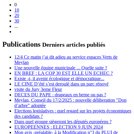
0
10
20
30
...
Publications
Derniers articles publiés
12/4 Ce matin j’ai dit adieu au service espaces Verts de
Meylan
Une nouvelle équipe municipale ... Quelle suite ?
EN BREF : LA COP 30 EST ELLE UN ECHEC ?
Existe -t- il avenir écologique et démocratique...
LE CINE D’été s’est deroulé dans un parc rénové
visite du Jury 3eme Fleur
DECES DU PAPE : drapeaux en berne ou pas ?
Meylan, Conseil du 17/2/2025 : nouvelle déliberation "Don
d’arbre" adoptée
Elections legislatives : quel regard sur les projets économiques
des candidats ?
Dans quel groupe siègeront les députés européens ?
EUROPEENNES : ELECTION 9 JUIN 2024
Mon avis -préalable- à la Modification n°3 du PLUI de