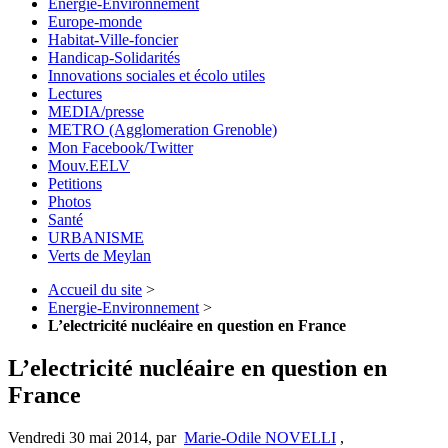
Energie-Environnement
Europe-monde
Habitat-Ville-foncier
Handicap-Solidarités
Innovations sociales et écolo utiles
Lectures
MEDIA/presse
METRO (Agglomeration Grenoble)
Mon Facebook/Twitter
Mouv.EELV
Petitions
Photos
Santé
URBANISME
Verts de Meylan
Accueil du site
>
Energie-Environnement
>
L’electricité nucléaire en question en France
L’electricité nucléaire en question en
France
Vendredi 30 mai 2014
,
par
Marie-Odile NOVELLI
,