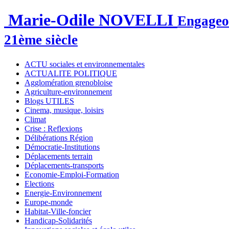
Marie-Odile NOVELLI
Engageon
21ème siècle
ACTU sociales et environnementales
ACTUALITE POLITIQUE
Agglomération grenobloise
Agriculture-environnement
Blogs UTILES
Cinema, musique, loisirs
Climat
Crise : Reflexions
Délibérations Région
Démocratie-Institutions
Déplacements terrain
Déplacements-transports
Economie-Emploi-Formation
Elections
Energie-Environnement
Europe-monde
Habitat-Ville-foncier
Handicap-Solidarités