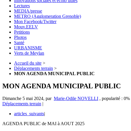
Innovations sociales et écolo utiles
Lectures
MEDIA/presse
METRO (Agglomeration Grenoble)
Mon Facebook/Twitter
Mouv.EELV
Petitions
Photos
Santé
URBANISME
Verts de Meylan
Accueil du site
>
Déplacements terrain
>
MON AGENDA MUNICIPAL PUBLIC
MON AGENDA MUNICIPAL PUBLIC
Dimanche 5 mai 2024
,
par
Marie-Odile NOVELLI
,
popularité : 0%
Déplacements terrain
|
articles_suivants
|
AGENDA PUBLIC de MAI à AOUT 2025