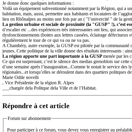
Je donne donc quelques informations :
Voilà un équipement subventionné notamment par la Région, qui a un d
habitation, mais, aussi, permettre aux habitants et locataires de l’aggl
lieu en Rhônalpes au moins une fois par an ( "l’univercité " de la gest
La gestion urbaine et sociale de proximité (la "GUSP" !), c’est esse
d’escalier etc ...des expériences très interessantes ont lieu, qui assoc
dysfonctionnements (boites aux lettres cassées, éclairage défectueux 
régulièrement le tour de ce qui va ou ne va pas.
A Chambéry, autre exemple, la GUSP est pilotée par la communauté d’ag
jeunes. Cette politique de la ville donne des résultats interessants : ai
La région apporte une part importante à la GUSP
menée par les c
Ce qui est surprenant, c’est le silence des medias grenoblois sur cette q
d’une semaine après l’inauguration...Comme le notait le service des ly
régionales...et lorsqu’elles se déroulent dans des quartiers politques del
Marie Odile novelli
, Vice Présidente de la région R. Alpes
___chargée dela Politque dela Ville et de l’Habitat.
_______________________________________________________
Répondre à cet article
Forum sur abonnement