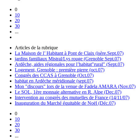
0
10
20
30
...
Articles de la rubrique
La Maison de l’ Habitant à Pont de Claix (isère.Sept.07)
jardins familiaux Mistral/Lys rouge (Grenoble Sept.07)
Ardèche, aides régionales pour l’habitat"rural" (Sept.07)
Logement, Grenoble : première pierre (oct.07)
Congrès des CCAS à Grenoble (Oct.07)
habitat en Ardèche méridionale (sept.07)
Mon "discours" lors de la venue de Fadela AMARA (Nov.07)
Le SOL, 1ère monnaie alternative en R. Alpe (Dec.07)
Intervention au congrès des mutuelles de France (14/11/07)
Inauguration du Marché équitable de Noël (Déc.07)
0
10
20
30
...