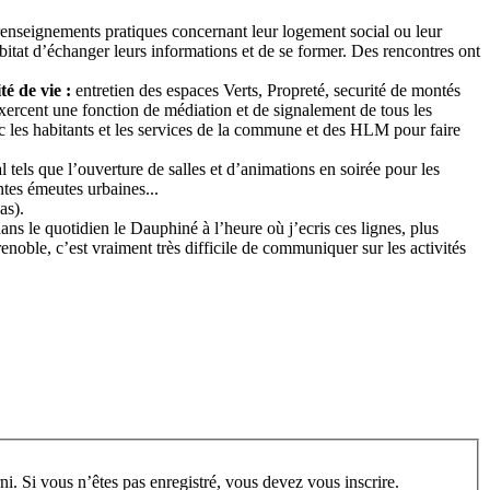
renseignements pratiques concernant leur logement social ou leur
habitat d’échanger leurs informations et de se former. Des rencontres ont
té de vie :
entretien des espaces Verts, Propreté, securité de montés
 exercent une fonction de médiation et de signalement de tous les
c les habitants et les services de la commune et des HLM pour faire
els que l’ouverture de salles et d’animations en soirée pour les
entes émeutes urbaines...
as).
dans le quotidien le Dauphiné à l’heure où j’ecris ces lignes, plus
noble, c’est vraiment très difficile de communiquer sur les activités
rum, vous devez vous enregistrer au préalable. Merci d’indiquer ci-dessous l’identifiant personnel qui vous a été fourni. Si vous n’êtes pas enregistré, vous devez vous inscrire.