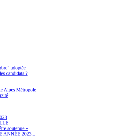
rbre" adoptée
des candidats ?
le Alpes Métropole
rsité
023
ILLE
être soutenue »
ANNÉE 2023...