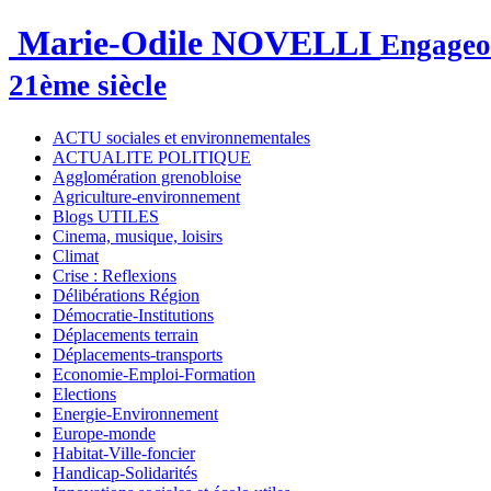
Marie-Odile NOVELLI
Engageon
21ème siècle
ACTU sociales et environnementales
ACTUALITE POLITIQUE
Agglomération grenobloise
Agriculture-environnement
Blogs UTILES
Cinema, musique, loisirs
Climat
Crise : Reflexions
Délibérations Région
Démocratie-Institutions
Déplacements terrain
Déplacements-transports
Economie-Emploi-Formation
Elections
Energie-Environnement
Europe-monde
Habitat-Ville-foncier
Handicap-Solidarités