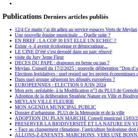
Publications
Derniers articles publiés
12/4 Ce matin j’ai dit adieu au service espaces Verts de Meylan
Une nouvelle équipe municipale ... Quelle suite ?
EN BREF : LA COP 30 EST ELLE UN ECHEC ?
Existe -t- il avenir écologique et démocratique...
LE CINE D’été s’est deroulé dans un parc rénové
visite du Jury 3eme Fleur
DECES DU PAPE : drapeaux en berne ou pas ?
Meylan, Conseil du 17/2/2025 : nouvelle déliberation "Don d’a
Elections legislatives : quel regard sur les projets économiques 
Dans quel groupe siègeront les députés européens ?
EUROPEENNES : ELECTION 9 JUIN 2024
Mon avis -préalable- à la Modification n°3 du PLUI de Grenob
Adoption de la deliberation Stratégie Nature en Ville et Biodive
MEYLAN VILLE FLEURIE
MON AGENDA MUNICIPAL PUBLIC
Dossier d’urbanisme, PLUi de la Metropole et de la ville
ADOPTION DU PLAN MARCHE Conseil municpal 13/03/2
PRESERVER LA BIODIVERSITÉ ET LA NATURE EN V
« Face au changement climatique, l’agriculture biologique doit 
ALLONS-Z-ENFANTS, MARCHONS, VERS UNE BONNE 