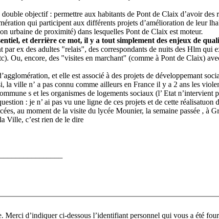
ouble objectif : permettre aux habitants de Pont de Claix d’avoir des 
omération qui participent aux différents projets d’amélioration de leur l
ion urbaine de proximité) dans lesquelles Pont de Claix est moteur.
ntiel, et derrière ce mot, il y a tout simplement des enjeux de quali
ient par ex des adultes "relais", des correspondants de nuits des Hlm qui
etc). Ou, encore, des "visites en marchant" (comme à Pont de Claix) ave
glomération, et elle est associé à des projets de développemant social t
nsi, la ville n’ a pas connu comme ailleurs en France il y a 2 ans les viol
ommune s et les organismes de logements sociaux (l’ Etat n’intervient p
uestion : je n’ ai pas vu une ligne de ces projets et de cette réalisatuon 
cées, au moment de la visite du lycée Mounier, la semaine passée , à Gre
a Ville, c’est rien de le dire
________________
Pour participer à ce fo