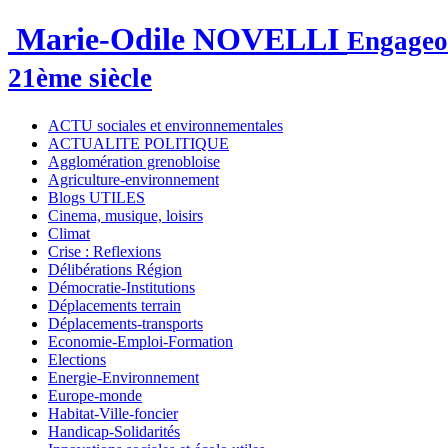
Marie-Odile NOVELLI
Engageon
21ème siècle
ACTU sociales et environnementales
ACTUALITE POLITIQUE
Agglomération grenobloise
Agriculture-environnement
Blogs UTILES
Cinema, musique, loisirs
Climat
Crise : Reflexions
Délibérations Région
Démocratie-Institutions
Déplacements terrain
Déplacements-transports
Economie-Emploi-Formation
Elections
Energie-Environnement
Europe-monde
Habitat-Ville-foncier
Handicap-Solidarités