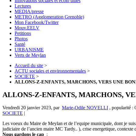
Innovations sociales et écolo utiles
Lectures
MEDIA/presse
METRO (Agglomeration Grenoble)
Mon Facebook/Twitter
Mouv.EELV
Petitions
Photos
Santé
URBANISME
Verts de Meylan
Accueil du site
>
ACTU sociales et environnementales
>
SOCIETE
>
ALLONS-Z-ENFANTS, MARCHONS, VERS UNE BONNE
ALLONS-Z-ENFANTS, MARCHONS, VER
Vendredi 20 janvier 2023
,
par
Marie-Odile NOVELLI
,
popularité :
SOCIETE
|
Les voeux du Maire de Meylan et de l’equipe municipale, dont je suis, 
judiciaire de l’ancien maire MC Tardy.. ), crise energetique, context
Nous gardons le cap
: