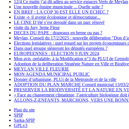
12/4 Ce matin j’ai dit adieu au service espaces Verts de Meylan
Une nouvelle équipe municipale ... Quelle suite ?
EN BREF : LA COP 30 EST ELLE UN ECHEC ?
Existe -t- il avenir écologique et démocratique...
LE CINE D’été s’est deroulé dans un parc rénové
visite du Jury 3eme Fleur
DECES DU PAPE : drapeaux en berne ou pas ?
Meylan, Conseil du 17/2/2025 : nouvelle déliberation "Don d’a
Elections legislatives : quel regard sur les projets économiques 
Dans quel groupe siègeront les députés européens ?
EUROPEENNES : ELECTION 9 JUIN 2024
Mon avis -préalable- à la Modification n°3 du PLUI de Grenob
Adoption de la deliberation Stratégie Nature en Ville et Biodive
MEYLAN VILLE FLEURIE
MON AGENDA MUNICIPAL PUBLIC
Dossier d’urbanisme, PLUi de la Metropole et de la ville
ADOPTION DU PLAN MARCHE Conseil municpal 13/03/2
PRESERVER LA BIODIVERSITÉ ET LA NATURE EN V
« Face au changement climatique, l’agriculture biologique doit 
ALLONS-Z-ENFANTS, MARCHONS, VERS UNE BONNE 
Plan du site
SPIP
Sarka-SPIP
GPLv3