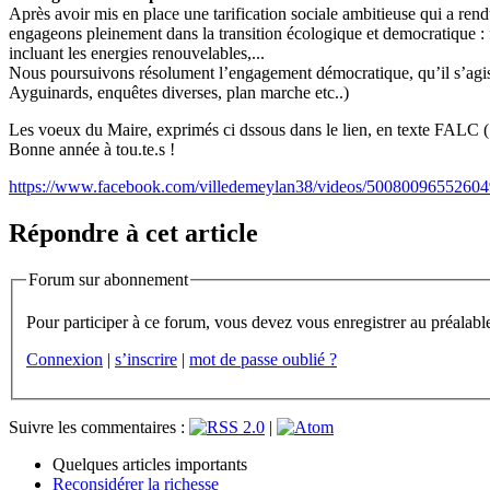
Après avoir mis en place une tarification sociale ambitieuse qui a rendu
engageons pleinement dans la transition écologique et democratique : fa
incluant les energies renouvelables,...
Nous poursuivons résolument l’engagement démocratique, qu’il s’agiss
Ayguinards, enquêtes diverses, plan marche etc..)
Les voeux du Maire, exprimés ci dssous dans le lien, en texte FALC ( Fa
Bonne année à tou.te.s !
https://www.facebook.com/villedemeylan38/videos/50080096552604
Répondre à cet article
Forum sur abonnement
Connexion
|
s’inscrire
|
mot de passe oublié ?
Suivre les commentaires :
|
Quelques articles importants
Reconsidérer la richesse