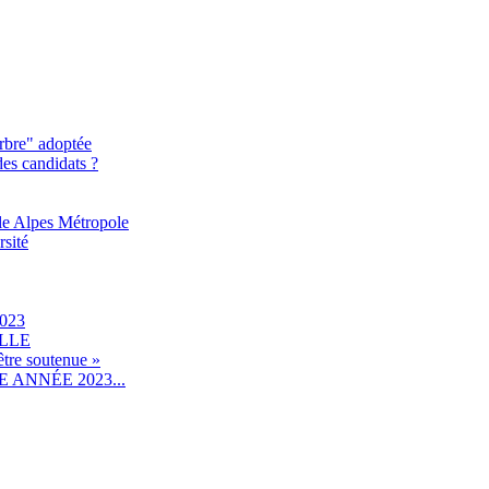
rbre" adoptée
des candidats ?
le Alpes Métropole
rsité
023
ILLE
être soutenue »
ANNÉE 2023...