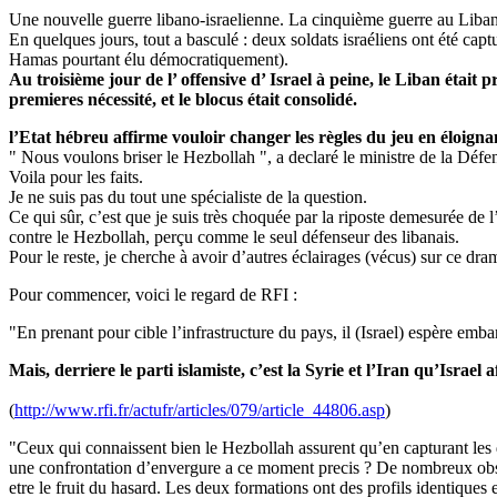
Une nouvelle guerre libano-israelienne. La cinquième guerre au Liban
En quelques jours, tout a basculé : deux soldats israéliens ont été capt
Hamas pourtant élu démocratiquement).
Au troisième jour de l’ offensive d’ Israel à peine, le Liban étai
premieres nécessité, et le blocus était consolidé.
l’Etat hébreu affirme vouloir changer les règles du jeu en éloigna
" Nous voulons briser le Hezbollah ", a declaré le ministre de la Défe
Voila pour les faits.
Je ne suis pas du tout une spécialiste de la question.
Ce qui sûr, c’est que je suis très choquée par la riposte demesurée de l
contre le Hezbollah, perçu comme le seul défenseur des libanais.
Pour le reste, je cherche à avoir d’autres éclairages (vécus) sur ce dram
Pour commencer, voici le regard de RFI :
"En prenant pour cible l’infrastructure du pays, il (Israel) espère embar
Mais, derriere le parti islamiste, c’est la Syrie et l’Iran qu’Israel 
(
http://www.rfi.fr/actufr/articles/079/article_44806.asp
)
"Ceux qui connaissent bien le Hezbollah assurent qu’en capturant les deu
une confrontation d’envergure a ce moment precis ? De nombreux observ
etre le fruit du hasard. Les deux formations ont des profils identiques e