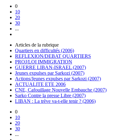
0
10
20
30
...
Articles de la rubrique
Quartiers en difficultés (2006)
REFLEXION/DEBAT QUARTIERS
PROJ/LOI IMMIGRATION
GUERRE LIBAN-ISRAEL (2007)
Jeunes expulses par Sarkozi (2007)
Actions/Jeunes expulses par Sarkozi (2007)
ACTUALITE ETE 2006
CNE, Cafouillage Nouvelle Embauche (2007)
Sarko Contre la presse Libre (2007)
LIBAN : La trève va-t-elle tenir ? (2006)
0
10
20
30
...