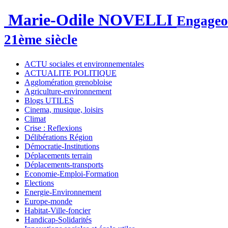
Marie-Odile NOVELLI
Engageon
21ème siècle
ACTU sociales et environnementales
ACTUALITE POLITIQUE
Agglomération grenobloise
Agriculture-environnement
Blogs UTILES
Cinema, musique, loisirs
Climat
Crise : Reflexions
Délibérations Région
Démocratie-Institutions
Déplacements terrain
Déplacements-transports
Economie-Emploi-Formation
Elections
Energie-Environnement
Europe-monde
Habitat-Ville-foncier
Handicap-Solidarités