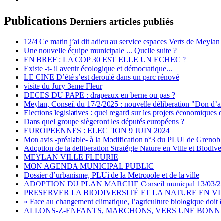
Publications
Derniers articles publiés
12/4 Ce matin j’ai dit adieu au service espaces Verts de Meylan
Une nouvelle équipe municipale ... Quelle suite ?
EN BREF : LA COP 30 EST ELLE UN ECHEC ?
Existe -t- il avenir écologique et démocratique...
LE CINE D’été s’est deroulé dans un parc rénové
visite du Jury 3eme Fleur
DECES DU PAPE : drapeaux en berne ou pas ?
Meylan, Conseil du 17/2/2025 : nouvelle déliberation "Don d’a
Elections legislatives : quel regard sur les projets économiques 
Dans quel groupe siègeront les députés européens ?
EUROPEENNES : ELECTION 9 JUIN 2024
Mon avis -préalable- à la Modification n°3 du PLUI de Grenob
Adoption de la deliberation Stratégie Nature en Ville et Biodive
MEYLAN VILLE FLEURIE
MON AGENDA MUNICIPAL PUBLIC
Dossier d’urbanisme, PLUi de la Metropole et de la ville
ADOPTION DU PLAN MARCHE Conseil municpal 13/03/2
PRESERVER LA BIODIVERSITÉ ET LA NATURE EN V
« Face au changement climatique, l’agriculture biologique doit 
ALLONS-Z-ENFANTS, MARCHONS, VERS UNE BONNE 