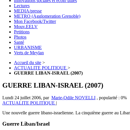
Innovations sociales et écolo utiles
Lectures
MEDIA/presse
METRO (Agglomeration Grenoble)
Mon Facebook/Twitter
Mouv.EELV
Petitions
Photos
Santé
URBANISME
Verts de Meylan
Accueil du site
>
ACTUALITE POLITIQUE
>
GUERRE LIBAN-ISRAEL (2007)
GUERRE LIBAN-ISRAEL (2007)
Lundi 24 juillet 2006
,
par
Marie-Odile NOVELLI
,
popularité : 0%
ACTUALITE POLITIQUE
|
Une nouvelle guerre libano-israelienne. La cinquième guerre au Liban
Guerre Liban/Israel