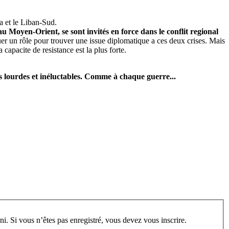
a et le Liban-Sud.
 Moyen-Orient, se sont invités en force dans le conflit regional
er un rôle pour trouver une issue diplomatique a ces deux crises. Mais
 capacite de resistance est la plus forte.
ès lourdes et inéluctables. Comme à chaque guerre...
rum, vous devez vous enregistrer au préalable. Merci d’indiquer ci-dessous l’identifiant personnel qui vous a été fourni. Si vous n’êtes pas enregistré, vous devez vous inscrire.