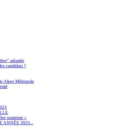
rbre" adoptée
des candidats ?
le Alpes Métropole
rsité
023
ILLE
être soutenue »
ANNÉE 2023...