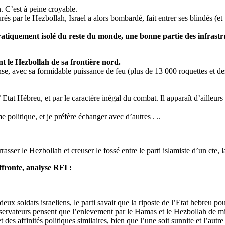
. C’est à peine croyable.
urés par le Hezbollah, Israel a alors bombardé, fait entrer ses blindés (
t pratiquement isolé du reste du monde, une bonne partie des infrastr
nt le Hezbollah de sa frontière nord.
nse, avec sa formidable puissance de feu (plus de 13 000 roquettes et de
’ Etat Hébreu, et par le caractère inégal du combat. Il apparaît d’ailleurs
e politique, et je préfère échanger avec d’autres . ..
rasser le Hezbollah et creuser le fossé entre le parti islamiste d’un cte, 
affronte, analyse RFI :
x soldats israeliens, le parti savait que la riposte de l’Etat hebreu pou
ateurs pensent que l’enlevement par le Hamas et le Hezbollah de milita
t des affinités politiques similaires, bien que l’une soit sunnite et l’autr