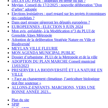
DECES DU PAPE : drapeaux en berne ou pas ?
Meylan, Conseil du 17/2/2025 : nouvelle déliberation "Don
d’arbre" adoptée
Elections legislatives : quel regard sur les projets économiques
des candidats ?
Dans quel groupe siègeront les députés européens ?
EUROPEENNES : ELECTION 9 JUIN 2024
Mon avis -préalable- à la Modification n°3 du PLUI de
Grenoble Alpes Métropole
Adoption de la deliberation Stratégie Nature en Ville et
Biodiversité
MEYLAN VILLE FLEURIE
MON AGENDA MUNICIPAL PUBLIC
Dossier d’urbanisme, PLUi de la Metropole et de la ville
ADOPTION DU PLAN MARCHE Conseil municpal
13/03/2023
PRESERVER LA BIODIVERSITÉ ET LA NATURE EN
VILLE
« Face au changement climatique, l’agriculture biologique
doit être soutenue »
ALLONS-Z-ENFANTS, MARCHONS, VERS UNE
BONNE ANNÉE 2023...
Plan du site
SPIP