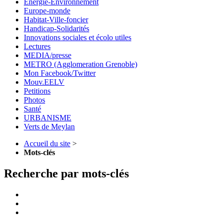
Energie-Environnement
Europe-monde
Habitat-Ville-foncier
Handicap-Solidarités
Innovations sociales et écolo utiles
Lectures
MEDIA/presse
METRO (Agglomeration Grenoble)
Mon Facebook/Twitter
Mouv.EELV
Petitions
Photos
Santé
URBANISME
Verts de Meylan
Accueil du site
>
Mots-clés
Recherche par mots-clés