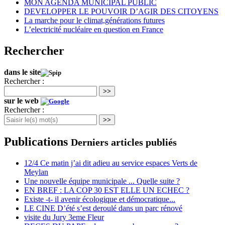
MON AGENDA MUNICIPAL PUBLIC
DEVELOPPER LE POUVOIR D’AGIR DES CITOYENS
La marche pour le climat,générations futures
L’electricité nucléaire en question en France
Rechercher
dans le site
Rechercher :
>>
sur le web
Rechercher :
>>
Publications
Derniers articles publiés
12/4 Ce matin j’ai dit adieu au service espaces Verts de
Meylan
Une nouvelle équipe municipale ... Quelle suite ?
EN BREF : LA COP 30 EST ELLE UN ECHEC ?
Existe -t- il avenir écologique et démocratique...
LE CINE D’été s’est deroulé dans un parc rénové
visite du Jury 3eme Fleur