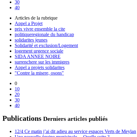
30
40
Articles de la rubrique
Appel a Projet
prix vivre ensemble la cite
politiqueregionale du handicap
solidarites jeunes
Solidarité et exclusion/Logement
logement urgence sociale
SIDA ANNEE NOIRE
surrenchere sur les immigres
Appel a projets solidarites
"Contre la misere, osons"
0
10
20
30
40
Publications
Derniers articles publiés
12/4 Ce matin j’ai dit adieu au service espaces Verts de Meylan
Une nouvelle équipe municipale ... Quelle suite ?