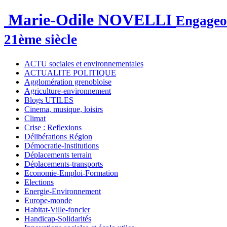
Marie-Odile NOVELLI
Engageon
21ème siècle
ACTU sociales et environnementales
ACTUALITE POLITIQUE
Agglomération grenobloise
Agriculture-environnement
Blogs UTILES
Cinema, musique, loisirs
Climat
Crise : Reflexions
Délibérations Région
Démocratie-Institutions
Déplacements terrain
Déplacements-transports
Economie-Emploi-Formation
Elections
Energie-Environnement
Europe-monde
Habitat-Ville-foncier
Handicap-Solidarités