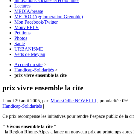
Innovations sociales et écolo utiles
Lectures
MEDIA/presse
METRO (Agglomeration Grenoble)
Mon Facebook/Twitter
Mouv.EELV
Petitions
Photos
Santé
URBANISME
Verts de Meylan
Accueil du site
>
Handicap-Solidarités
>
prix vivre ensemble la cite
prix vivre ensemble la cite
Lundi 29 août 2005
,
par
Marie-Odile NOVELLI
,
popularité : 0%
Handicap-Solidarités
|
Ce prix recompense les initiatives pour rendre l’espace public de la 
" Vivons ensemble la cite "
, la Region Rhone-Alpes a lance un nouveau prix au printemps apres l