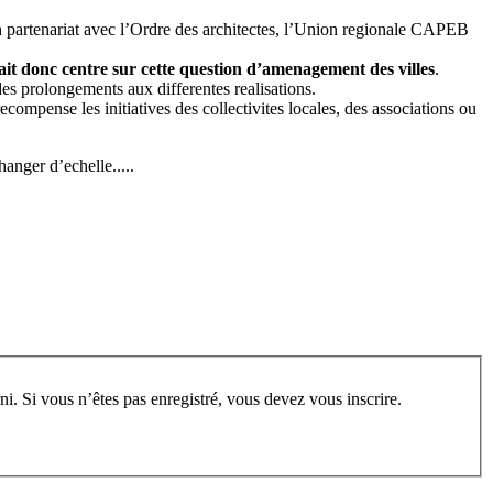
en partenariat avec l’Ordre des architectes, l’Union regionale CAPEB
etait donc centre sur cette question d’amenagement des villes
.
es prolongements aux differentes realisations.
compense les initiatives des collectivites locales, des associations ou
nger d’echelle.....
rum, vous devez vous enregistrer au préalable. Merci d’indiquer ci-dessous l’identifiant personnel qui vous a été fourni. Si vous n’êtes pas enregistré, vous devez vous inscrire.