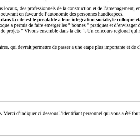
us locaux, des professionnels de la construction et de l’amenagement, 
ns oeuvrant en faveur de l’autonomie des personnes handicapees.
ans la cite est le prealable a leur integration sociale, le colloque 
que a permis de faire emerger les " bonnes " pratiques et d’envisager d
 de projets " Vivons ensemble dans la cite ". Un concours regional qui re
 qui devrait permettre de passer a une etape plus importante et de cha
Pour participer à ce fo