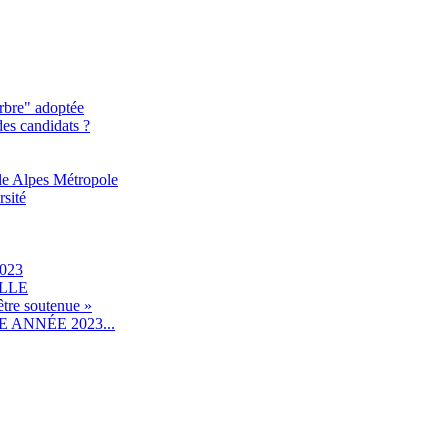
rbre" adoptée
des candidats ?
le Alpes Métropole
rsité
023
ILLE
être soutenue »
ANNÉE 2023...