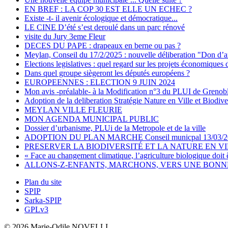
EN BREF : LA COP 30 EST ELLE UN ECHEC ?
Existe -t- il avenir écologique et démocratique...
LE CINE D’été s’est deroulé dans un parc rénové
visite du Jury 3eme Fleur
DECES DU PAPE : drapeaux en berne ou pas ?
Meylan, Conseil du 17/2/2025 : nouvelle déliberation "Don d’a
Elections legislatives : quel regard sur les projets économiques 
Dans quel groupe siègeront les députés européens ?
EUROPEENNES : ELECTION 9 JUIN 2024
Mon avis -préalable- à la Modification n°3 du PLUI de Grenob
Adoption de la deliberation Stratégie Nature en Ville et Biodive
MEYLAN VILLE FLEURIE
MON AGENDA MUNICIPAL PUBLIC
Dossier d’urbanisme, PLUi de la Metropole et de la ville
ADOPTION DU PLAN MARCHE Conseil municpal 13/03/2
PRESERVER LA BIODIVERSITÉ ET LA NATURE EN V
« Face au changement climatique, l’agriculture biologique doit 
ALLONS-Z-ENFANTS, MARCHONS, VERS UNE BONNE 
Plan du site
SPIP
Sarka-SPIP
GPLv3
© 2026 Marie-Odile NOVELLI