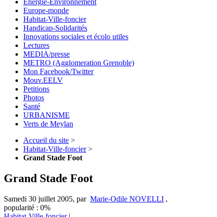
Energie-Environnement
Europe-monde
Habitat-Ville-foncier
Handicap-Solidarités
Innovations sociales et écolo utiles
Lectures
MEDIA/presse
METRO (Agglomeration Grenoble)
Mon Facebook/Twitter
Mouv.EELV
Petitions
Photos
Santé
URBANISME
Verts de Meylan
Accueil du site
>
Habitat-Ville-foncier
>
Grand Stade Foot
Grand Stade Foot
Samedi 30 juillet 2005
,
par
Marie-Odile NOVELLI
,
popularité : 0%
Habitat-Ville-foncier
|