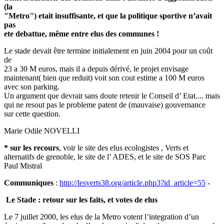
(la
"Metro") etait insuffisante, et que la politique sportive n’avait
pas
ete debattue, même entre elus des communes !
Le stade devait être termine initialement en juin 2004 pour un coût
de
23 a 30 M euros, mais il a depuis dérivé, le projet envisage
maintenant( bien que reduit) voit son cout estime a 100 M euros
avec son parking.
Un argument que devrait sans doute retenir le Conseil d’ Etat.... mais
qui ne resout pas le probleme patent de (mauvaise) gouvernance
sur cette question.
Marie Odile NOVELLI
* sur les recours
, voir le site des elus ecologistes , Verts et
alternatifs de grenoble, le site de l’ ADES, et le site de SOS Parc
Paul Mistral
Communiques
:
http://lesverts38.org/article.php3?id_article=55
-
Le Stade : retour sur les faits, et votes de elus
Le 7 juillet 2000, les elus de la Metro votent l’integration d’un