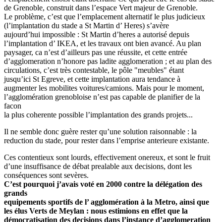
de Grenoble, construit dans l’espace Vert majeur de Grenoble.
Le problème, c’est que l’emplacement alternatif le plus judicieux
(l’implantation du stade a St Martin d’ Heres) s’avère
aujourd’hui impossible : St Martin d’heres a autorisé depuis
l’implantation d’ IKEA, et les travaux ont bien avancé. Au plan
paysager, ca n’est d’ailleurs pas une réussite, et cette entrée
d’agglomeration n’honore pas ladite agglomeration ; et au plan des
circulations, c’est très contestable, le pôle "meubles" étant
jusqu’ici St Egreve, et cette implantation aura tendance à
augmenter les mobilites voitures/camions. Mais pour le moment,
l’agglomération grenobloise n’est pas capable de planifier de la
facon
la plus coherente possible l’implantation des grands projets...
Il ne semble donc guère rester qu’une solution raisonnable : la
reduction du stade, pour rester dans l’emprise anterieure existante.
Ces contentieux sont lourds, effectivement onereux, et sont le fruit
d’une insuffisance de débat prealable aux decisions, dont les
conséquences sont sevères.
C’est pourquoi j’avais voté en 2000 contre la délégation des
grands
equipements sportifs de l’ agglomération à la Metro, ainsi que
les élus Verts de Meylan : nous estimions en effet que la
démocratisation des decisions dans l’instance d’agglomeration