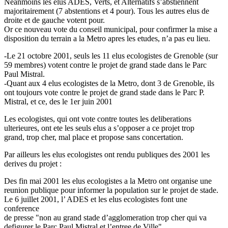
Neanmoins les elus ADES, Verts, et Alternatifs s’abstiennent
majoritairement (7 abstentions et 4 pour). Tous les autres elus de
droite et de gauche votent pour.
Or ce nouveau vote du conseil municipal, pour confirmer la mise a
disposition du terrain a la Metro apres les etudes, n’a pas eu lieu.
-Le 21 octobre 2001, seuls les 11 elus ecologistes de Grenoble (sur
59 membres) votent contre le projet de grand stade dans le Parc
Paul Mistral.
-Quant aux 4 elus ecologistes de la Metro, dont 3 de Grenoble, ils
ont toujours vote contre le projet de grand stade dans le Parc P.
Mistral, et ce, des le 1er juin 2001
Les ecologistes, qui ont vote contre toutes les deliberations
ulterieures, ont ete les seuls elus a s’opposer a ce projet trop
grand, trop cher, mal place et propose sans concertation.
Par ailleurs les elus ecologistes ont rendu publiques des 2001 les
derives du projet :
Des fin mai 2001 les elus ecologistes a la Metro ont organise une
reunion publique pour informer la population sur le projet de stade.
Le 6 juillet 2001, l’ ADES et les elus ecologistes font une
conference
de presse "non au grand stade d’agglomeration trop cher qui va
defigurer le Parc Paul Mistral et l’entree de Ville" .