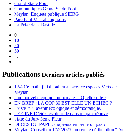
Grand Stade Foot
Communiques Grand Stade Foot
Meylan, Enquete publique SIERG
Parc Paul Mistral : agissons
La Prise de la Bastille
0
10
20
30
...
Publications
Derniers articles publiés
12/4 Ce matin j’ai dit adieu au service espaces Verts de
Meylan
Une nouvelle équipe municipale ... Quelle suite ?
EN BREF : LA COP 30 EST ELLE UN ECHEC ?
Existe -t- il avenir écologique et démocratique...
LE CINE D’été s’est deroulé dans un parc rénové
visite du Jury 3eme Fleur
DECES DU PAPE : drapeaux en berne ou pas ?
Meylan, Conseil du 17/2/2025 : nouvelle déliberation "Don