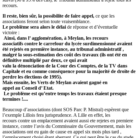
recours.
Il reste, bien sûr, la possibilite de faire appel,
ce que les
associations feront selon toute vraisemblance.
Le problème sera alors le délai
de réponse et d’éventuelle
victoire :
Ainsi, dans l’ agglomération, à Meylan, les recours
associatifs contre le carrefour du lycée surdimensionné avaient
été rejetés en première instance, au tribunal administratif ,
malgré la sous-estimation des coût des travaux (ils ont été en
définitive multiplié par deux, ce qui avait
valu la dénonciation de la Cour des Comptes, de la TV dans
Capitale et eu comme conséquence pour la majorité de droite de
perdre les élections de 1995).
Mais ensuite, les Verts de Meylan avaient gagné en
appel au Conseil d’ Etat.
Le problème est qu’entre temps les travaux étaient presque
termines !....
Beaucoup d’associations (dont SOS Parc P. Mistral) espèrent que
l’exemple Lillois fera jurisprudence. A Lille en effet, les
recours contre un emplacement avaient aussi ete rejetes en premiere
instance, contre l’avis du Commissaire du Gouvernement, mais les
associations ont eu gain de cause en appel six mois plus tard ,
l’emplacement choisi étant aberrant. Ce qui peut être le cas du stade