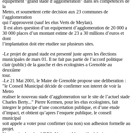
équipement "grand stade d’agglomeration" dans les competences de
la
Metro, et soumettent cette decision aux 23 communes de
l’agglomeration
qui l’approuvent (sauf les elus Verts de Meylan).
Il est alors question d’un equipement d’agglomeration de 20 000 a
30 000 places d’un montant estime de 23 a 30 millions d’euros et
dont
l’implantation doit etre etudiee sur plusieurs sites.
-Le projet de grand stade est presenté juste apres les élections
municipales de mars 01. Il ne fait pas partie de l’accord politique
clair (public) de la gauche et des ecologistes a Grenoble au
deuxiàme
tour.
-Le 21 Mai 2001, le Maire de Grenoble propose une deliberation :
"le Conseil Municipal décide de confirmer son interet de voir la
Metro
realiser le nouveau stade d’agglomeration sur le site de l’actuel stade
Charles Berty..." Pierre Kermen, pour les elus ecologistes, fait
integrer le principe d’une concertation publique, et d’une etude
d’impact, et obtient qu’apres l’enquete publique, le conseil
municipal
soit appele a voter pour confirmer (ou non) son adhesion formelle au
projet.