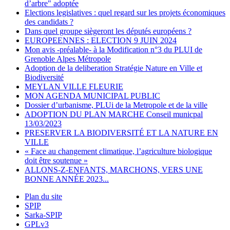
d’arbre" adoptée
Elections legislatives : quel regard sur les projets économiques
des candidats ?
Dans quel groupe siègeront les députés européens ?
EUROPEENNES : ELECTION 9 JUIN 2024
Mon avis -préalable- à la Modification n°3 du PLUI de
Grenoble Alpes Métropole
Adoption de la deliberation Stratégie Nature en Ville et
Biodiversité
MEYLAN VILLE FLEURIE
MON AGENDA MUNICIPAL PUBLIC
Dossier d’urbanisme, PLUi de la Metropole et de la ville
ADOPTION DU PLAN MARCHE Conseil municpal
13/03/2023
PRESERVER LA BIODIVERSITÉ ET LA NATURE EN
VILLE
« Face au changement climatique, l’agriculture biologique
doit être soutenue »
ALLONS-Z-ENFANTS, MARCHONS, VERS UNE
BONNE ANNÉE 2023...
Plan du site
SPIP
Sarka-SPIP
GPLv3