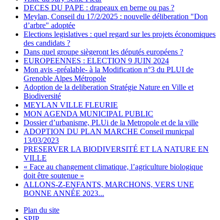
DECES DU PAPE : drapeaux en berne ou pas ?
Meylan, Conseil du 17/2/2025 : nouvelle déliberation "Don
d’arbre" adoptée
Elections legislatives : quel regard sur les projets économiques
des candidats ?
Dans quel groupe siègeront les députés européens ?
EUROPEENNES : ELECTION 9 JUIN 2024
Mon avis -préalable- à la Modification n°3 du PLUI de
Grenoble Alpes Métropole
Adoption de la deliberation Stratégie Nature en Ville et
Biodiversité
MEYLAN VILLE FLEURIE
MON AGENDA MUNICIPAL PUBLIC
Dossier d’urbanisme, PLUi de la Metropole et de la ville
ADOPTION DU PLAN MARCHE Conseil municpal
13/03/2023
PRESERVER LA BIODIVERSITÉ ET LA NATURE EN
VILLE
« Face au changement climatique, l’agriculture biologique
doit être soutenue »
ALLONS-Z-ENFANTS, MARCHONS, VERS UNE
BONNE ANNÉE 2023...
Plan du site
SPIP