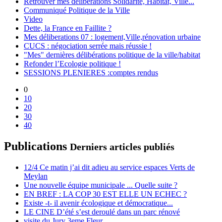
Retrouver mes délibérations Solidarité, Habitat, Ville...
Communiqué Politique de la Ville
Video
Dette, la France en Faillite ?
Mes déliberations 07 : logement,Ville,rénovation urbaine
CUCS : négociation serrée mais réussie !
"Mes" dernières délibérations politique de la ville/habitat
Refonder l’Ecologie politique !
SESSIONS PLENIERES :comptes rendus
0
10
20
30
40
Publications
Derniers articles publiés
12/4 Ce matin j’ai dit adieu au service espaces Verts de
Meylan
Une nouvelle équipe municipale ... Quelle suite ?
EN BREF : LA COP 30 EST ELLE UN ECHEC ?
Existe -t- il avenir écologique et démocratique...
LE CINE D’été s’est deroulé dans un parc rénové
visite du Jury 3eme Fleur