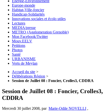
Energie-Environnement
Europe-monde
Habitat-Ville-foncier
Handicap-Solidarités
Innovations sociales et écolo utiles
Lectures
MEDIA/presse
METRO (Agglomeration Grenoble)
Mon Facebook/Twitter
Mouv.EELV
Petitions
Photos
Santé
URBANISME
Verts de Meylan
Accueil du site
>
Délibérations Région
>
Session de Juillet 08 : Foncier, Crolles3, CDDRA
Session de Juillet 08 : Foncier, Crolles3,
CDDRA
Mercredi 30 juillet 2008
,
par
Marie-Odile NOVELLI
,