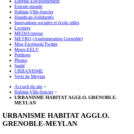
Energie-Environnement
Europe-monde
Habitat-Ville-foncier
Handicap-Solidarités
Innovations sociales et écolo utiles
Lectures
MEDIA/presse
METRO (Agglomeration Grenoble)
Mon Facebook/Twitter
Mouv.EELV
Petitions
Photos
Santé
URBANISME
Verts de Meylan
Accueil du site
>
Habitat-Ville-foncier
>
URBANISME HABITAT AGGLO. GRENOBLE-
MEYLAN
URBANISME HABITAT AGGLO.
GRENOBLE-MEYLAN