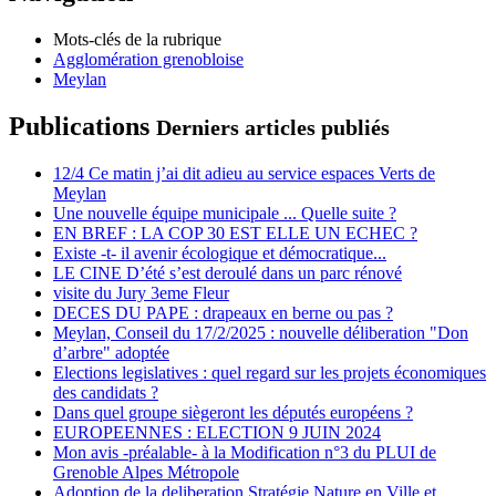
Mots-clés de la rubrique
Agglomération grenobloise
Meylan
Publications
Derniers articles publiés
12/4 Ce matin j’ai dit adieu au service espaces Verts de
Meylan
Une nouvelle équipe municipale ... Quelle suite ?
EN BREF : LA COP 30 EST ELLE UN ECHEC ?
Existe -t- il avenir écologique et démocratique...
LE CINE D’été s’est deroulé dans un parc rénové
visite du Jury 3eme Fleur
DECES DU PAPE : drapeaux en berne ou pas ?
Meylan, Conseil du 17/2/2025 : nouvelle déliberation "Don
d’arbre" adoptée
Elections legislatives : quel regard sur les projets économiques
des candidats ?
Dans quel groupe siègeront les députés européens ?
EUROPEENNES : ELECTION 9 JUIN 2024
Mon avis -préalable- à la Modification n°3 du PLUI de
Grenoble Alpes Métropole
Adoption de la deliberation Stratégie Nature en Ville et