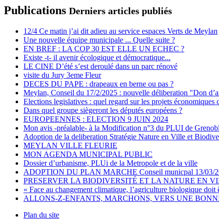
Publications
Derniers articles publiés
12/4 Ce matin j’ai dit adieu au service espaces Verts de Meylan
Une nouvelle équipe municipale ... Quelle suite ?
EN BREF : LA COP 30 EST ELLE UN ECHEC ?
Existe -t- il avenir écologique et démocratique...
LE CINE D’été s’est deroulé dans un parc rénové
visite du Jury 3eme Fleur
DECES DU PAPE : drapeaux en berne ou pas ?
Meylan, Conseil du 17/2/2025 : nouvelle déliberation "Don d’a
Elections legislatives : quel regard sur les projets économiques 
Dans quel groupe siègeront les députés européens ?
EUROPEENNES : ELECTION 9 JUIN 2024
Mon avis -préalable- à la Modification n°3 du PLUI de Grenob
Adoption de la deliberation Stratégie Nature en Ville et Biodive
MEYLAN VILLE FLEURIE
MON AGENDA MUNICIPAL PUBLIC
Dossier d’urbanisme, PLUi de la Metropole et de la ville
ADOPTION DU PLAN MARCHE Conseil municpal 13/03/2
PRESERVER LA BIODIVERSITÉ ET LA NATURE EN V
« Face au changement climatique, l’agriculture biologique doit 
ALLONS-Z-ENFANTS, MARCHONS, VERS UNE BONNE 
Plan du site