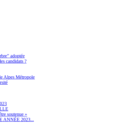
rbre" adoptée
des candidats ?
le Alpes Métropole
rsité
023
ILLE
être soutenue »
ANNÉE 2023...