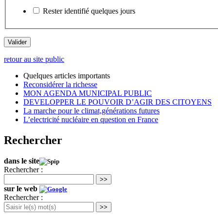
Rester identifié quelques jours
retour au site public
Quelques articles importants
Reconsidérer la richesse
MON AGENDA MUNICIPAL PUBLIC
DEVELOPPER LE POUVOIR D’AGIR DES CITOYENS
La marche pour le climat,générations futures
L’electricité nucléaire en question en France
Rechercher
dans le site
Rechercher :
>>
sur le web
Rechercher :
>>