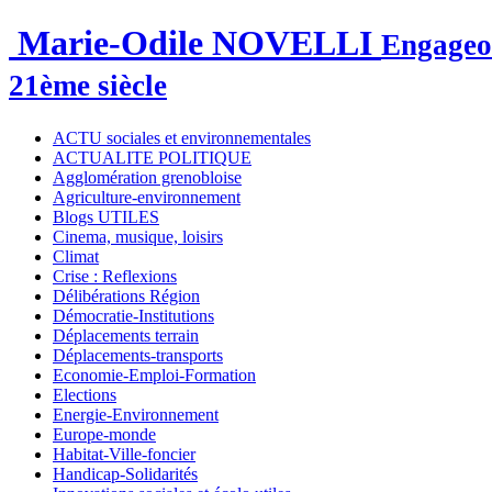
Marie-Odile NOVELLI
Engageon
21ème siècle
ACTU sociales et environnementales
ACTUALITE POLITIQUE
Agglomération grenobloise
Agriculture-environnement
Blogs UTILES
Cinema, musique, loisirs
Climat
Crise : Reflexions
Délibérations Région
Démocratie-Institutions
Déplacements terrain
Déplacements-transports
Economie-Emploi-Formation
Elections
Energie-Environnement
Europe-monde
Habitat-Ville-foncier
Handicap-Solidarités