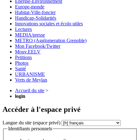
Energie-Environnement
Europe-monde
Habitat-Ville-foncier
Handicap-Solidarités
Innovations sociales et écolo utiles
Lectures
MEDIA/presse
METRO (Agglomeration Grenoble)
Mon Facebook/Twitter
Mouv.EELV
Petitions
Photos
Santé
URBANISME
Verts de Meylan
Accueil du site
>
login
Accéder à l'espace privé
Langue du site (espace privé)
Identifiants personnels