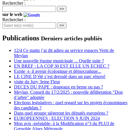
Rechercher :
>>
sur le web
Rechercher :
>>
Publications
Derniers articles publiés
12/4 Ce matin j’ai dit adieu au service espaces Verts de
Meylan
Une nouvelle équipe municipale ... Quelle suite ?
EN BREF : LA COP 30 EST ELLE UN ECHEC ?
Existe -t- il avenir écologique et démocratique...
LE CINE D’été s’est deroulé dans un parc rénové
visite du Jury 3eme Fleur
DECES DU PAPE : drapeaux en berne ou pas ?
Meylan, Conseil du 17/2/2025 : nouvelle déliberation "Don
d’arbre" adoptée
Elections legislatives : quel regard sur les projets économiques
des candidats ?
Dans quel groupe siègeront les députés européens ?
EUROPEENNES : ELECTION 9 JUIN 2024
Mon avis -préalable- à la Modification n°3 du PLUI de
Grenoble Alpes Métropole