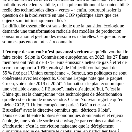
pollutions et de leur viabilité, or ils qui conditionnent la soutenabilité
réelle des technologies dites « vertes » ; enfin, pourquoi isoler la
question de la biodiversité en une COP spécifque alors que ces
enjeux sont intrinsinquement liés ?
La difficulté essentielle est sans doute que la transition écologique
demande une transformation radicale des modèles de production,
consommation et gestion des ressources naturelles. Ce que nous ne
sommes pas encore prêts à reconnaitre.
L’europe de son coté n’est pas aussi vertueuse
qu’elle voudrait le
faire croire. Selon la Commission européenne, en 2023, les 27 États
membres ont réduit de 37 % leurs émissions nettes de gaz à effet de
serre par rapport à 1990, en-deçà de l’objectif contraignant de
55 % fixé par l’Union européenne ». Surtout, ses politiques ne sont
cohérentes avec les objectifs. Corinne Lepage note que le paquet
Green, voté entre 2019 et 2024” "donnait sur le plan économique
une véritable avance à l’Europe”, mais qu’aujourd’hui, "c’est la
Chine qui est la championne “des technologies de décarbonation
qu’elle est en train de nous vendre. Claire Nouvian regrette qu’en
pleine COP, “l’Union européenne parle à Belém et casse à
Bruxelles” avec la directive omnibus qui" détricote 9 lois".
Dans ce conflit entre lobbies économiques dominants et et enjeux
écologie, une voie de sortie est envisagée par certains capitaines
d’industrie : c’est la conviction naissante que le dérèglement
climatique risque de detruire le capitalisme, en particulier face à