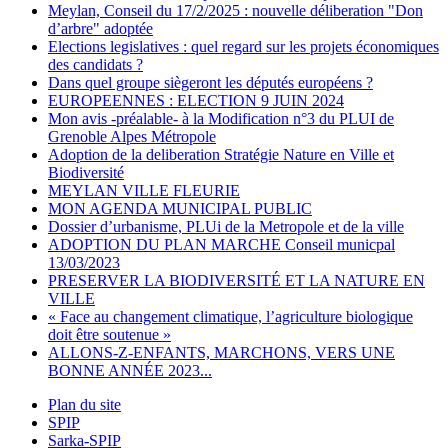
Meylan, Conseil du 17/2/2025 : nouvelle déliberation "Don
d’arbre" adoptée
Elections legislatives : quel regard sur les projets économiques
des candidats ?
Dans quel groupe siègeront les députés européens ?
EUROPEENNES : ELECTION 9 JUIN 2024
Mon avis -préalable- à la Modification n°3 du PLUI de
Grenoble Alpes Métropole
Adoption de la deliberation Stratégie Nature en Ville et
Biodiversité
MEYLAN VILLE FLEURIE
MON AGENDA MUNICIPAL PUBLIC
Dossier d’urbanisme, PLUi de la Metropole et de la ville
ADOPTION DU PLAN MARCHE Conseil municpal
13/03/2023
PRESERVER LA BIODIVERSITÉ ET LA NATURE EN
VILLE
« Face au changement climatique, l’agriculture biologique
doit être soutenue »
ALLONS-Z-ENFANTS, MARCHONS, VERS UNE
BONNE ANNÉE 2023...
Plan du site
SPIP
Sarka-SPIP