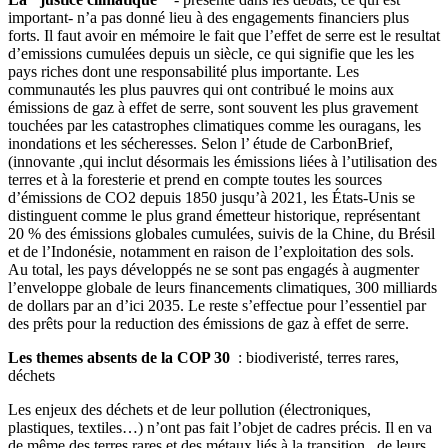
important- n’a pas donné lieu à des engagements financiers plus
forts. Il faut avoir en mémoire le fait que l’effet de serre est le resultat
d’emissions cumulées depuis un siècle, ce qui signifie que les les
pays riches dont une responsabilité plus importante. Les
communautés les plus pauvres qui ont contribué le moins aux
émissions de gaz à effet de serre, sont souvent les plus gravement
touchées par les catastrophes climatiques comme les ouragans, les
inondations et les sécheresses. Selon l’ étude de CarbonBrief,
(innovante ,qui inclut désormais les émissions liées à l’utilisation des
terres et à la foresterie et prend en compte toutes les sources
d’émissions de CO2 depuis 1850 jusqu’à 2021, les États-Unis se
distinguent comme le plus grand émetteur historique, représentant
20 % des émissions globales cumulées, suivis de la Chine, du Brésil
et de l’Indonésie, notamment en raison de l’exploitation des sols.
Au total, les pays développés ne se sont pas engagés à augmenter
l’enveloppe globale de leurs financements climatiques, 300 milliards
de dollars par an d’ici 2035. Le reste s’effectue pour l’essentiel par
des prêts pour la reduction des émissions de gaz à effet de serre.
Les themes absents de la COP 30
: biodiveristé, terres rares,
déchets
Les enjeux des déchets et de leur pollution (électroniques,
plastiques, textiles…) n’ont pas fait l’objet de cadres précis. Il en va
de même des terres rares et des métaux liés à la transition , de leurs