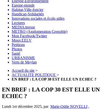
Energie-Environnement
Europe-monde
Habitat-Ville-foncier
Handicap-Solidarités
Innovations sociales et écolo utiles
Lectures
MEDIA/presse
METRO (Agglomeration Grenoble)
Mon Facebook/Twitter
Mouv.EELV
Petitions
Photos
Santé
URBANISME
Verts de Meylan
Accueil du site
>
ACTUALITE POLITIQUE
>
EN BREF : LA COP 30 EST ELLE UN ECHEC ?
EN BREF : LA COP 30 EST ELLE UN
ECHEC ?
Lundi 1er décembre 2025
,
par
Marie-Odile NOVELLI
,