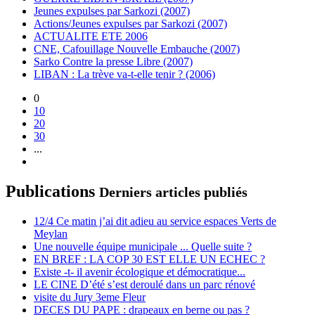
Jeunes expulses par Sarkozi (2007)
Actions/Jeunes expulses par Sarkozi (2007)
ACTUALITE ETE 2006
CNE, Cafouillage Nouvelle Embauche (2007)
Sarko Contre la presse Libre (2007)
LIBAN : La trève va-t-elle tenir ? (2006)
0
10
20
30
...
Publications
Derniers articles publiés
12/4 Ce matin j’ai dit adieu au service espaces Verts de
Meylan
Une nouvelle équipe municipale ... Quelle suite ?
EN BREF : LA COP 30 EST ELLE UN ECHEC ?
Existe -t- il avenir écologique et démocratique...
LE CINE D’été s’est deroulé dans un parc rénové
visite du Jury 3eme Fleur
DECES DU PAPE : drapeaux en berne ou pas ?