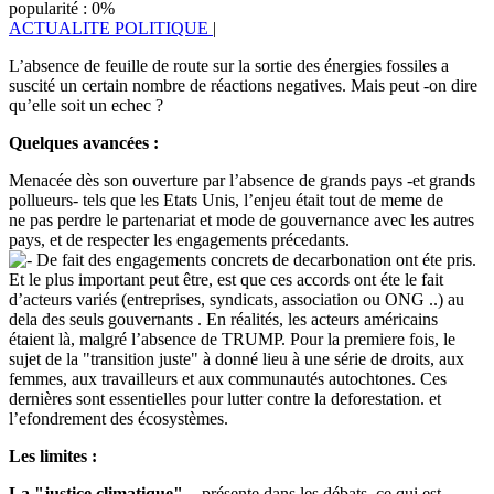
popularité : 0%
ACTUALITE POLITIQUE
|
L’absence de feuille de route sur la sortie des énergies fossiles a
suscité un certain nombre de réactions negatives. Mais peut -on dire
qu’elle soit un echec ?
Quelques avancées :
Menacée dès son ouverture par l’absence de grands pays -et grands
pollueurs- tels que les Etats Unis, l’enjeu était tout de meme de
ne pas perdre le partenariat et mode de gouvernance avec les autres
pays, et de respecter les engagements précedants.
De fait des engagements concrets de decarbonation ont éte pris.
Et le plus important peut être, est que ces accords ont éte le fait
d’acteurs variés (entreprises, syndicats, association ou ONG ..) au
dela des seuls gouvernants . En réalités, les acteurs américains
étaient là, malgré l’absence de TRUMP. Pour la premiere fois, le
sujet de la "transition juste" à donné lieu à une série de droits, aux
femmes, aux travailleurs et aux communautés autochtones. Ces
dernières sont essentielles pour lutter contre la deforestation. et
l’efondrement des écosystèmes.
Les limites :
La "justice climatique"
- présente dans les débats, ce qui est