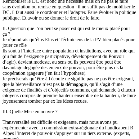
Remobiliser le DC est donc une nécessité mais on ne pas le faire
sans évolution ou remise en question : il ne suffit pas de mobiliser le
DC, il faut aussi le coordonner et l’adapter. Faire évoluer la politique
publique. Et avoir ou se donner le droit de le faire.
II. Question que l’on peut se poser est qui est le mieux placé pour
ça ?
Je répondrais qu’élus Elus et Téchniciens de la PV bien placés pour
jouer ce rôle
Ils sont à l’Interface entre population et institutions, avec un rôle qui
(du fait de l’exigence participative, développement du Pouvoir
d’agir), devient modeste, au sens ou ils peuvent être peut être
davantage degagée des enjeux de pouvoir, pour être plus ds la
coopération (gageure j’en fait l’hypothese).
Je préciserais qu’ être à l écoute ne signifie pas ne pas être exigeant,
que la bienveillance n’est pas la démagogie, qu’il s’agit d’une
exigence de finalités et d’objectifs communs, qui demande à chacun
citoyens compris de prendre hauteur ensemble de la hauteur, de faire
joyeusement tomber par ex les idees recues.
III. Quelle Mise en oeuvre ?
Transversalité est difficile et exigeante, mais nous avons pu
expérimenter avec la commission extra-régionale du handicapent R.
Alpes l’interet de pouvoir s’appuyer sur un tiers externe. (experts,
usagers).