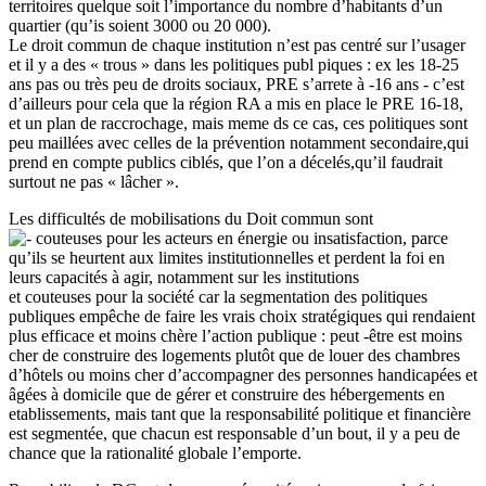
territoires quelque soit l’importance du nombre d’habitants d’un
quartier (qu’is soient 3000 ou 20 000).
Le droit commun de chaque institution n’est pas centré sur l’usager
et il y a des « trous » dans les politiques publ piques : ex les 18-25
ans pas ou très peu de droits sociaux, PRE s’arrete à -16 ans - c’est
d’ailleurs pour cela que la région RA a mis en place le PRE 16-18,
et un plan de raccrochage, mais meme ds ce cas, ces politiques sont
peu maillées avec celles de la prévention notamment secondaire,qui
prend en compte publics ciblés, que l’on a décelés,qu’il faudrait
surtout ne pas « lâcher ».
Les difficultés de mobilisations du Doit commun sont
couteuses pour les acteurs en énergie ou insatisfaction, parce
qu’ils se heurtent aux limites institutionnelles et perdent la foi en
leurs capacités à agir, notamment sur les institutions
et couteuses pour la société car la segmentation des politiques
publiques empêche de faire les vrais choix stratégiques qui rendaient
plus efficace et moins chère l’action publique : peut -être est moins
cher de construire des logements plutôt que de louer des chambres
d’hôtels ou moins cher d’accompagner des personnes handicapées et
âgées à domicile que de gérer et construire des hébergements en
etablissements, mais tant que la responsabilité politique et financière
est segmentée, que chacun est responsable d’un bout, il y a peu de
chance que la rationalité globale l’emporte.