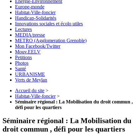
Energie-Environnement
Europe-monde
Habitat-Ville-foncier
Handicap-Solidarités
Innovations sociales et écolo utiles
Lectures
MEDIA/presse
METRO (Agglomeration Grenoble)
Mon Facebook/Twitter
Mouv.EELV
Petitions
Photos
Santé
URBANISME
Verts de Meylan
Accueil du site
>
Habitat-Ville-foncier
>
Séminaire régional : La Mobilisation du droit commun ,
défi pour les quartiers
Séminaire régional : La Mobilisation du
droit commun , défi pour les quartiers