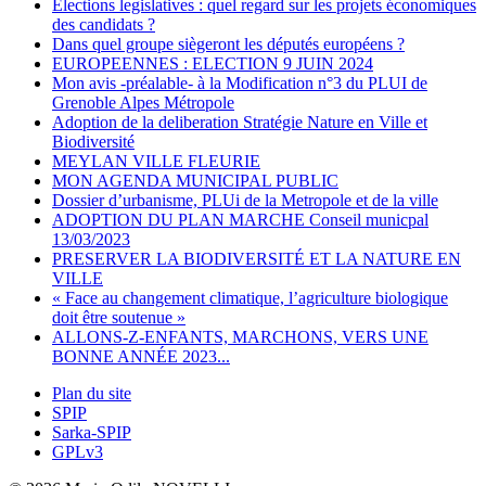
Elections legislatives : quel regard sur les projets économiques
des candidats ?
Dans quel groupe siègeront les députés européens ?
EUROPEENNES : ELECTION 9 JUIN 2024
Mon avis -préalable- à la Modification n°3 du PLUI de
Grenoble Alpes Métropole
Adoption de la deliberation Stratégie Nature en Ville et
Biodiversité
MEYLAN VILLE FLEURIE
MON AGENDA MUNICIPAL PUBLIC
Dossier d’urbanisme, PLUi de la Metropole et de la ville
ADOPTION DU PLAN MARCHE Conseil municpal
13/03/2023
PRESERVER LA BIODIVERSITÉ ET LA NATURE EN
VILLE
« Face au changement climatique, l’agriculture biologique
doit être soutenue »
ALLONS-Z-ENFANTS, MARCHONS, VERS UNE
BONNE ANNÉE 2023...
Plan du site
SPIP
Sarka-SPIP
GPLv3