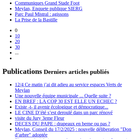
Communiques Grand Stade Foot
Meylan, Enquete publique SIERG
Parc Paul Mistral : agissons
La Prise de la Bastille
0
10
20
30
...
Publications
Derniers articles publiés
12/4 Ce matin j’ai dit adieu au service espaces Verts de
Meylan
Une nouvelle équipe municipale ... Quelle suite ?
EN BREF : LA COP 30 EST ELLE UN ECHEC ?
Existe -t- il avenir écologique et démocratique...
LE CINE D’été s’est deroulé dans un parc rénové
visite du Jury 3eme Fleur
DECES DU PAPE : drapeaux en berne ou pas ?
Meylan, Conseil du 17/2/2025 : nouvelle déliberation "Don
d’arbre" adoptée